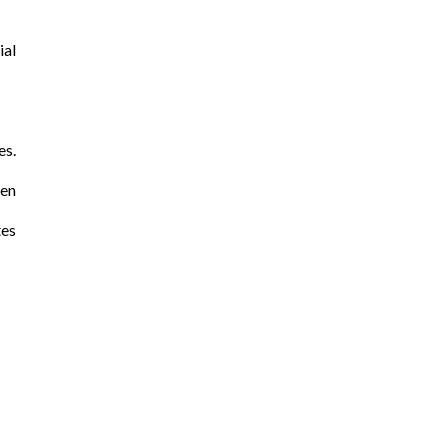
ial
es.
ten
tes