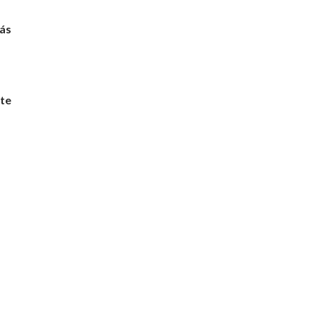
más
te