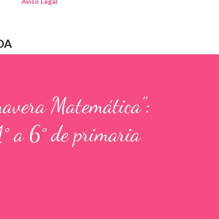
Aviso Legal
DA
mavera Matemática”:
1° a 6° de primaria