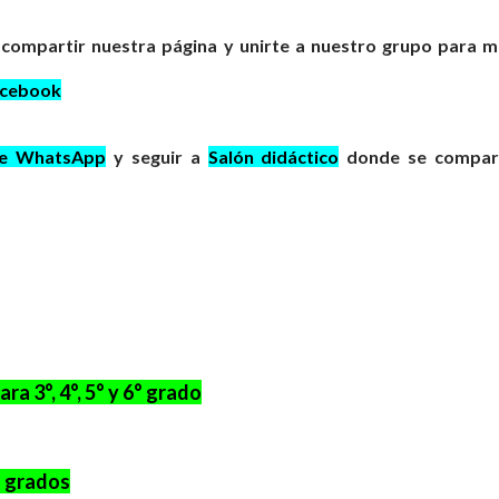
 compartir nuestra página y unirte a nuestro grupo para 
acebook
de WhatsApp
y seguir a
Salón didáctico
donde se compar
a 3°, 4°, 5° y 6° grado
s grados