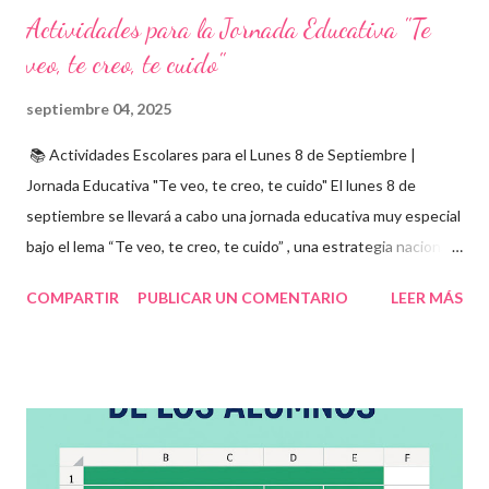
Actividades para la Jornada Educativa "Te
veo, te creo, te cuido"
septiembre 04, 2025
📚 Actividades Escolares para el Lunes 8 de Septiembre |
Jornada Educativa "Te veo, te creo, te cuido" El lunes 8 de
septiembre se llevará a cabo una jornada educativa muy especial
bajo el lema “Te veo, te creo, te cuido” , una estrategia nacional
para fomentar la escuela libre de violencia , prevenir el abuso
COMPARTIR
PUBLICAR UN COMENTARIO
LEER MÁS
infantil , y promover la convivencia escolar armónica . Desde el
aula, esta fecha se convierte en una oportunidad para trabajar
habilidades socioemocionales , desarrollar el respeto por los
demás y fortalecer la relación entre docentes, estudiantes y
familias . Para lograrlo, hemos preparado una serie de
actividades educativas que podrás aplicar fácilmente en tu