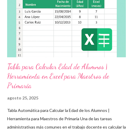
grupo, desde preescolar hasta sexto grado de primaria. 🧠
Objetivos clave de la jornada Promover entornos seguros y
afectivos dentro de la comunidad escolar Sensibilizar sobre el
maltrato, acoso escolar y abuso infantil Desarrollar habilidades
como la empatía, la comunicación y el autocuidado Aplicar ...
Tabla para Calcular Edad de Alumnos |
Herramienta en Excel para Maestros de
Primaria
agosto 25, 2025
Tabla Automática para Calcular la Edad de los Alumnos |
Herramienta para Maestros de Primaria Una de las tareas
administrativas más comunes en el trabajo docente es calcular la