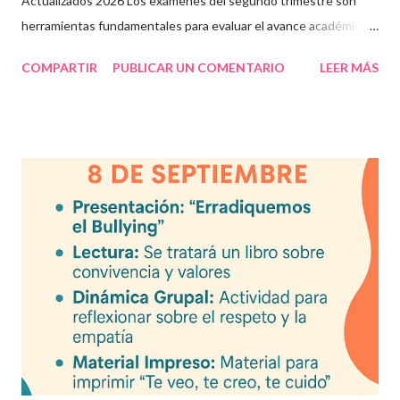
Actualizados 2026 Los exámenes del segundo trimestre son
herramientas fundamentales para evaluar el avance académico
en educación online y presencial. Aquí encontrarás material
COMPARTIR
PUBLICAR UN COMENTARIO
LEER MÁS
descargable en PDF, diseñado para docentes que buscan
recursos educativos premium alineados a la formación docente
actual. Contenido del artículo: Beneficios de estos exámenes
Asignaturas incluidas Descargar exámenes en PDF Preguntas
frecuentes Beneficios de utilizar estos exámenes trimestrales
Evaluaciones alineadas al programa oficial. Formato optimizado
para impresión o uso en plataformas educativas. Reactivos que
fortalecen la comprensión y el pensamiento crítico. Ideal para
formación docente y evaluación diagnóstica. Material
descargable PDF editable. Estos exámenes también pueden
integrarse en herramientas digitales pa...