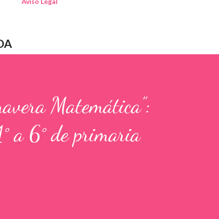
Aviso Legal
DA
mavera Matemática”:
1° a 6° de primaria