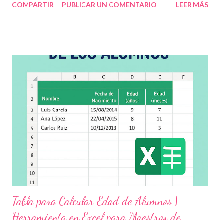
COMPARTIR
PUBLICAR UN COMENTARIO
LEER MÁS
infantil , y promover la convivencia escolar armónica . Desde el
aula, esta fecha se convierte en una oportunidad para trabajar
habilidades socioemocionales , desarrollar el respeto por los
demás y fortalecer la relación entre docentes, estudiantes y
familias . Para lograrlo, hemos preparado una serie de
actividades educativas que podrás aplicar fácilmente en tu
grupo, desde preescolar hasta sexto grado de primaria. 🧠
Objetivos clave de la jornada Promover entornos seguros y
afectivos dentro de la comunidad escolar Sensibilizar sobre el
maltrato, acoso escolar y abuso infantil Desarrollar habilidades
como la empatía, la comunicación y el autocuidado Aplicar ...
Tabla para Calcular Edad de Alumnos |
Herramienta en Excel para Maestros de