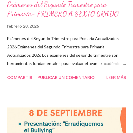
Exámenes del Segundo Trimestre para
Primaria- PRIMERO A SEXTO GRADO
febrero 28, 2026
Exámenes del Segundo Trimestre para Primaria Actualizados
2026 Exámenes del Segundo Trimestre para Primaria
Actualizados 2026 Los exámenes del segundo trimestre son
herramientas fundamentales para evaluar el avance académico
en educación online y presencial. Aquí encontrarás material
COMPARTIR
PUBLICAR UN COMENTARIO
LEER MÁS
descargable en PDF, diseñado para docentes que buscan
recursos educativos premium alineados a la formación docente
actual. Contenido del artículo: Beneficios de estos exámenes
Asignaturas incluidas Descargar exámenes en PDF Preguntas
frecuentes Beneficios de utilizar estos exámenes trimestrales
Evaluaciones alineadas al programa oficial. Formato optimizado
para impresión o uso en plataformas educativas. Reactivos que