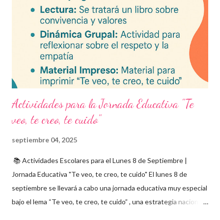
fortalecen la comprensión y el pensamiento crítico. Ideal para
formación docente y evaluación diagnóstica. Material
descargable PDF editable. Estos exámenes también pueden
integrarse en herramientas digitales pa...
Actividades para la Jornada Educativa "Te
veo, te creo, te cuido"
septiembre 04, 2025
📚 Actividades Escolares para el Lunes 8 de Septiembre |
Jornada Educativa "Te veo, te creo, te cuido" El lunes 8 de
septiembre se llevará a cabo una jornada educativa muy especial
bajo el lema “Te veo, te creo, te cuido” , una estrategia nacional
para fomentar la escuela libre de violencia , prevenir el abuso