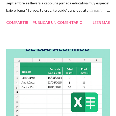
septiembre se llevará a cabo una jornada educativa muy especial
bajo el lema “Te veo, te creo, te cuido” , una estrategia nacional
para fomentar la escuela libre de violencia , prevenir el abuso
COMPARTIR
PUBLICAR UN COMENTARIO
LEER MÁS
infantil , y promover la convivencia escolar armónica . Desde el
aula, esta fecha se convierte en una oportunidad para trabajar
habilidades socioemocionales , desarrollar el respeto por los
demás y fortalecer la relación entre docentes, estudiantes y
familias . Para lograrlo, hemos preparado una serie de
actividades educativas que podrás aplicar fácilmente en tu
grupo, desde preescolar hasta sexto grado de primaria. 🧠
Objetivos clave de la jornada Promover entornos seguros y
afectivos dentro de la comunidad escolar Sensibilizar sobre el
maltrato, acoso escolar y abuso infantil Desarrollar habilidades
como la empatía, la comunicación y el autocuidado Aplicar ...