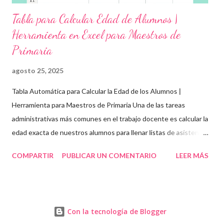
Tabla para Calcular Edad de Alumnos |
Herramienta en Excel para Maestros de
Primaria
agosto 25, 2025
Tabla Automática para Calcular la Edad de los Alumnos |
Herramienta para Maestros de Primaria Una de las tareas
administrativas más comunes en el trabajo docente es calcular la
edad exacta de nuestros alumnos para llenar listas de asistencia
, boletas , expedientes escolares o formatos oficiales . Para
COMPARTIR
PUBLICAR UN COMENTARIO
LEER MÁS
ayudarte con esta tarea, te compartimos una tabla automática
en Excel para obtener la edad de los estudiantes de forma
rápida, precisa y organizada . Esta herramienta es ideal para
maestros y directivos de educación básica , ya sea que trabajes
Con la tecnología de Blogger
en modalidad presencial o a través de enseñanza a distancia ,