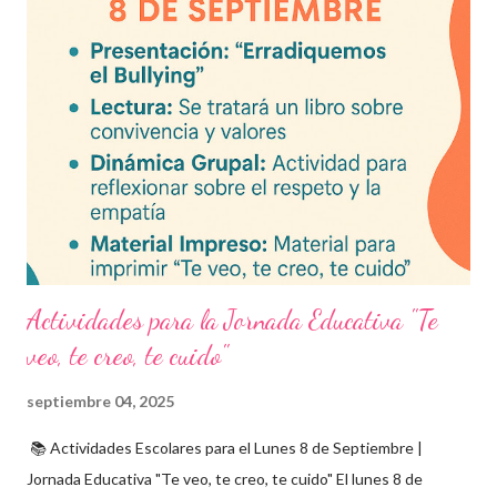
frecuentes Beneficios de utilizar estos exámenes trimestrales
Evaluaciones alineadas al programa oficial. Formato optimizado
para impresión o uso en plataformas educativas. Reactivos que
fortalecen la comprensión y el pensamiento crítico. Ideal para
formación docente y evaluación diagnóstica. Material
descargable PDF editable. Estos exámenes también pueden
integrarse en herramientas digitales pa...
Actividades para la Jornada Educativa "Te
veo, te creo, te cuido"
septiembre 04, 2025
📚 Actividades Escolares para el Lunes 8 de Septiembre |
Jornada Educativa "Te veo, te creo, te cuido" El lunes 8 de