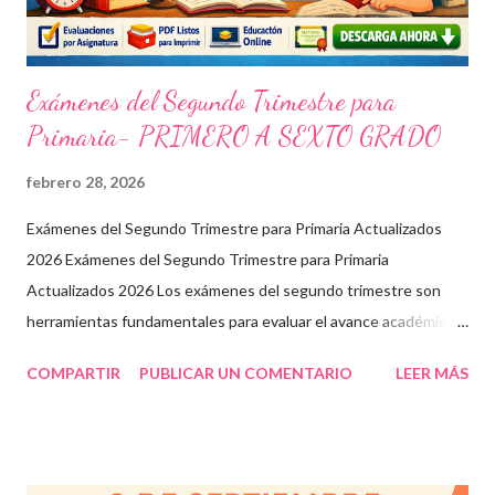
n
t
a
r
Exámenes del Segundo Trimestre para
i
o
Primaria- PRIMERO A SEXTO GRADO
febrero 28, 2026
Exámenes del Segundo Trimestre para Primaria Actualizados
2026 Exámenes del Segundo Trimestre para Primaria
Actualizados 2026 Los exámenes del segundo trimestre son
herramientas fundamentales para evaluar el avance académico
en educación online y presencial. Aquí encontrarás material
COMPARTIR
PUBLICAR UN COMENTARIO
LEER MÁS
descargable en PDF, diseñado para docentes que buscan
recursos educativos premium alineados a la formación docente
actual. Contenido del artículo: Beneficios de estos exámenes
Asignaturas incluidas Descargar exámenes en PDF Preguntas