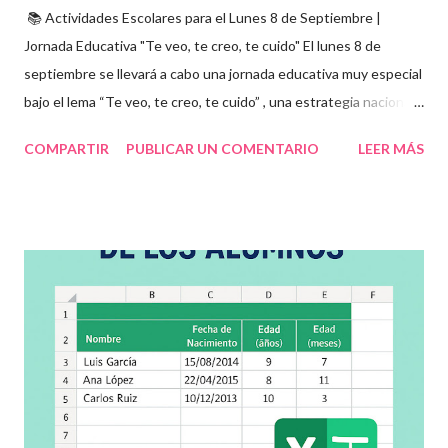
📚 Actividades Escolares para el Lunes 8 de Septiembre |
Jornada Educativa "Te veo, te creo, te cuido" El lunes 8 de
septiembre se llevará a cabo una jornada educativa muy especial
bajo el lema “Te veo, te creo, te cuido” , una estrategia nacional
para fomentar la escuela libre de violencia , prevenir el abuso
COMPARTIR
PUBLICAR UN COMENTARIO
LEER MÁS
infantil , y promover la convivencia escolar armónica . Desde el
aula, esta fecha se convierte en una oportunidad para trabajar
habilidades socioemocionales , desarrollar el respeto por los
demás y fortalecer la relación entre docentes, estudiantes y
familias . Para lograrlo, hemos preparado una serie de
actividades educativas que podrás aplicar fácilmente en tu
grupo, desde preescolar hasta sexto grado de primaria. 🧠
Objetivos clave de la jornada Promover entornos seguros y
afectivos dentro de la comunidad escolar Sensibilizar sobre el
maltrato, acoso escolar y abuso infantil Desarrollar habilidades
como la empatía, la comunicación y el autocuidado Aplicar ...