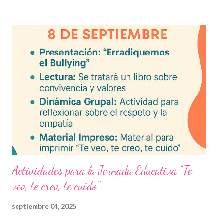
actual. Contenido del artículo: Beneficios de estos exámenes
Asignaturas incluidas Descargar exámenes en PDF Preguntas
frecuentes Beneficios de utilizar estos exámenes trimestrales
Evaluaciones alineadas al programa oficial. Formato optimizado
para impresión o uso en plataformas educativas. Reactivos que
fortalecen la comprensión y el pensamiento crítico. Ideal para
formación docente y evaluación diagnóstica. Material
descargable PDF editable. Estos exámenes también pueden
integrarse en herramientas digitales pa...
Actividades para la Jornada Educativa "Te
veo, te creo, te cuido"
septiembre 04, 2025