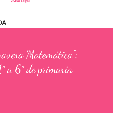
Aviso Legal
DA
mavera Matemática”:
1° a 6° de primaria