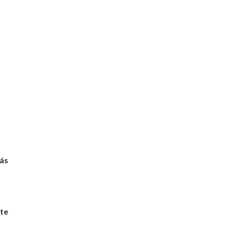
más
te