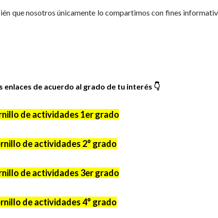
bién que nosotros únicamente lo compartimos con fines informati
es enlaces de acuerdo al grado de tu interés
👇
nillo de actividades 1er grado
nillo de actividades 2° grado
nillo de actividades 3er grado
nillo de actividades 4° grado