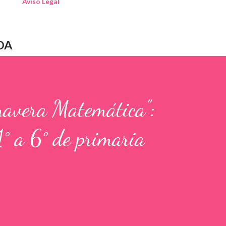
Aviso Legal
DA
mavera Matemática”:
1° a 6° de primaria