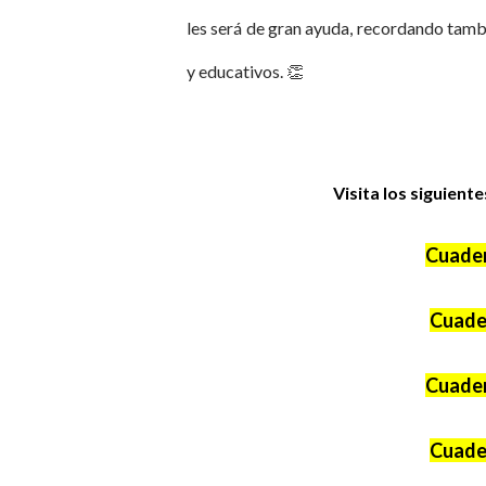
les será de gran ayuda, recordando tam
y educativos.
👏
Visita los siguient
Cuader
Cuader
Cuader
Cuader