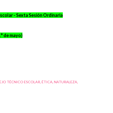
scolar - Sexta Sesión Ordinaria
1° de mayo)
EJO TÉCNICO ESCOLAR
ÉTICA
NATURALEZA