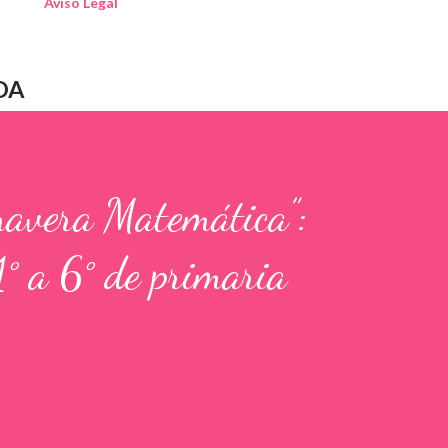
Aviso Legal
DA
mavera Matemática”:
1° a 6° de primaria