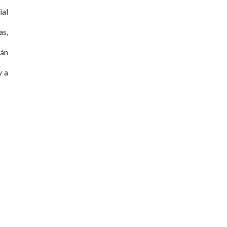
ial
as,
rán
y a