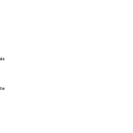
más
te