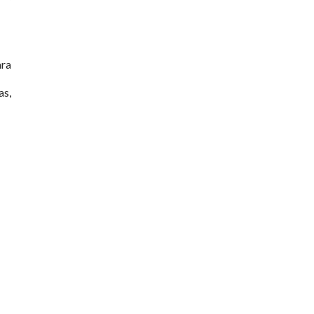
ara
as,