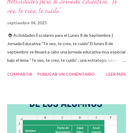
Actividades para la Jornada Educativa "Te
veo, te creo, te cuido"
septiembre 04, 2025
📚 Actividades Escolares para el Lunes 8 de Septiembre |
Jornada Educativa "Te veo, te creo, te cuido" El lunes 8 de
septiembre se llevará a cabo una jornada educativa muy especial
bajo el lema “Te veo, te creo, te cuido” , una estrategia nacional
para fomentar la escuela libre de violencia , prevenir el abuso
COMPARTIR
PUBLICAR UN COMENTARIO
LEER MÁS
infantil , y promover la convivencia escolar armónica . Desde el
aula, esta fecha se convierte en una oportunidad para trabajar
habilidades socioemocionales , desarrollar el respeto por los
demás y fortalecer la relación entre docentes, estudiantes y
familias . Para lograrlo, hemos preparado una serie de
actividades educativas que podrás aplicar fácilmente en tu
grupo, desde preescolar hasta sexto grado de primaria. 🧠