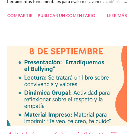
herramientas fundamentales para evaluar el avance académico
en educación online y presencial. Aquí encontrarás material
COMPARTIR
PUBLICAR UN COMENTARIO
LEER MÁS
descargable en PDF, diseñado para docentes que buscan
recursos educativos premium alineados a la formación docente
actual. Contenido del artículo: Beneficios de estos exámenes
Asignaturas incluidas Descargar exámenes en PDF Preguntas
frecuentes Beneficios de utilizar estos exámenes trimestrales
Evaluaciones alineadas al programa oficial. Formato optimizado
para impresión o uso en plataformas educativas. Reactivos que
fortalecen la comprensión y el pensamiento crítico. Ideal para
formación docente y evaluación diagnóstica. Material
descargable PDF editable. Estos exámenes también pueden
integrarse en herramientas digitales pa...