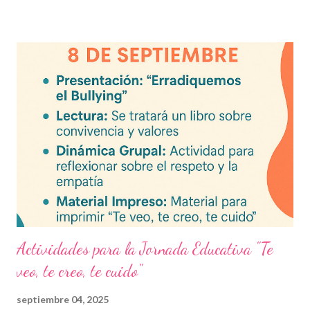
actual. Contenido del artículo: Beneficios de estos exámenes
Asignaturas incluidas Descargar exámenes en PDF Preguntas
frecuentes Beneficios de utilizar estos exámenes trimestrales
Evaluaciones alineadas al programa oficial. Formato optimizado
para impresión o uso en plataformas educativas. Reactivos que
fortalecen la comprensión y el pensamiento crítico. Ideal para
formación docente y evaluación diagnóstica. Material
descargable PDF editable. Estos exámenes también pueden
integrarse en herramientas digitales pa...
Actividades para la Jornada Educativa "Te
veo, te creo, te cuido"
septiembre 04, 2025