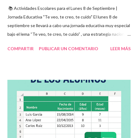
📚 Actividades Escolares para el Lunes 8 de Septiembre |
Jornada Educativa "Te veo, te creo, te cuido" El lunes 8 de
septiembre se llevará a cabo una jornada educativa muy especial
bajo el lema “Te veo, te creo, te cuido” , una estrategia nacional
para fomentar la escuela libre de violencia , prevenir el abuso
COMPARTIR
PUBLICAR UN COMENTARIO
LEER MÁS
infantil , y promover la convivencia escolar armónica . Desde el
aula, esta fecha se convierte en una oportunidad para trabajar
habilidades socioemocionales , desarrollar el respeto por los
demás y fortalecer la relación entre docentes, estudiantes y
familias . Para lograrlo, hemos preparado una serie de
actividades educativas que podrás aplicar fácilmente en tu
grupo, desde preescolar hasta sexto grado de primaria. 🧠
Objetivos clave de la jornada Promover entornos seguros y
afectivos dentro de la comunidad escolar Sensibilizar sobre el
maltrato, acoso escolar y abuso infantil Desarrollar habilidades
como la empatía, la comunicación y el autocuidado Aplicar ...