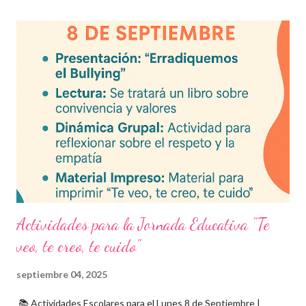
Asignaturas incluidas Descargar exámenes en PDF Preguntas
frecuentes Beneficios de utilizar estos exámenes trimestrales
Evaluaciones alineadas al programa oficial. Formato optimizado
para impresión o uso en plataformas educativas. Reactivos que
fortalecen la comprensión y el pensamiento crítico. Ideal para
formación docente y evaluación diagnóstica. Material
descargable PDF editable. Estos exámenes también pueden
integrarse en herramientas digitales pa...
Actividades para la Jornada Educativa "Te
veo, te creo, te cuido"
septiembre 04, 2025
📚 Actividades Escolares para el Lunes 8 de Septiembre |