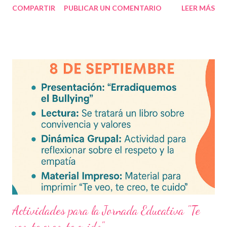
COMPARTIR
PUBLICAR UN COMENTARIO
LEER MÁS
descargable en PDF, diseñado para docentes que buscan
recursos educativos premium alineados a la formación docente
actual. Contenido del artículo: Beneficios de estos exámenes
Asignaturas incluidas Descargar exámenes en PDF Preguntas
frecuentes Beneficios de utilizar estos exámenes trimestrales
Evaluaciones alineadas al programa oficial. Formato optimizado
para impresión o uso en plataformas educativas. Reactivos que
fortalecen la comprensión y el pensamiento crítico. Ideal para
formación docente y evaluación diagnóstica. Material
descargable PDF editable. Estos exámenes también pueden
integrarse en herramientas digitales pa...
Actividades para la Jornada Educativa "Te
veo, te creo, te cuido"