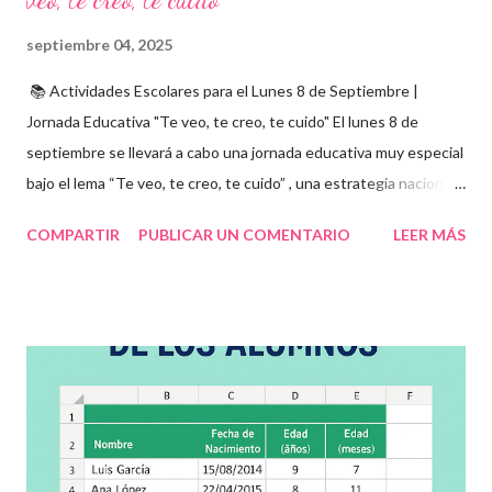
septiembre 04, 2025
📚 Actividades Escolares para el Lunes 8 de Septiembre |
Jornada Educativa "Te veo, te creo, te cuido" El lunes 8 de
septiembre se llevará a cabo una jornada educativa muy especial
bajo el lema “Te veo, te creo, te cuido” , una estrategia nacional
para fomentar la escuela libre de violencia , prevenir el abuso
COMPARTIR
PUBLICAR UN COMENTARIO
LEER MÁS
infantil , y promover la convivencia escolar armónica . Desde el
aula, esta fecha se convierte en una oportunidad para trabajar
habilidades socioemocionales , desarrollar el respeto por los
demás y fortalecer la relación entre docentes, estudiantes y
familias . Para lograrlo, hemos preparado una serie de
actividades educativas que podrás aplicar fácilmente en tu
grupo, desde preescolar hasta sexto grado de primaria. 🧠
Objetivos clave de la jornada Promover entornos seguros y
afectivos dentro de la comunidad escolar Sensibilizar sobre el