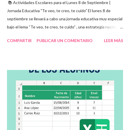
📚 Actividades Escolares para el Lunes 8 de Septiembre |
Jornada Educativa "Te veo, te creo, te cuido" El lunes 8 de
septiembre se llevará a cabo una jornada educativa muy especial
bajo el lema “Te veo, te creo, te cuido” , una estrategia nacional
para fomentar la escuela libre de violencia , prevenir el abuso
COMPARTIR
PUBLICAR UN COMENTARIO
LEER MÁS
infantil , y promover la convivencia escolar armónica . Desde el
aula, esta fecha se convierte en una oportunidad para trabajar
habilidades socioemocionales , desarrollar el respeto por los
demás y fortalecer la relación entre docentes, estudiantes y
familias . Para lograrlo, hemos preparado una serie de
actividades educativas que podrás aplicar fácilmente en tu
grupo, desde preescolar hasta sexto grado de primaria. 🧠
Objetivos clave de la jornada Promover entornos seguros y
afectivos dentro de la comunidad escolar Sensibilizar sobre el
maltrato, acoso escolar y abuso infantil Desarrollar habilidades
como la empatía, la comunicación y el autocuidado Aplicar ...