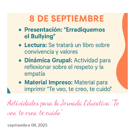
actual. Contenido del artículo: Beneficios de estos exámenes
Asignaturas incluidas Descargar exámenes en PDF Preguntas
frecuentes Beneficios de utilizar estos exámenes trimestrales
Evaluaciones alineadas al programa oficial. Formato optimizado
para impresión o uso en plataformas educativas. Reactivos que
fortalecen la comprensión y el pensamiento crítico. Ideal para
formación docente y evaluación diagnóstica. Material
descargable PDF editable. Estos exámenes también pueden
integrarse en herramientas digitales pa...
Actividades para la Jornada Educativa "Te
veo, te creo, te cuido"
septiembre 04, 2025