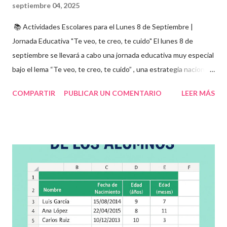
septiembre 04, 2025
📚 Actividades Escolares para el Lunes 8 de Septiembre |
Jornada Educativa "Te veo, te creo, te cuido" El lunes 8 de
septiembre se llevará a cabo una jornada educativa muy especial
bajo el lema “Te veo, te creo, te cuido” , una estrategia nacional
para fomentar la escuela libre de violencia , prevenir el abuso
COMPARTIR
PUBLICAR UN COMENTARIO
LEER MÁS
infantil , y promover la convivencia escolar armónica . Desde el
aula, esta fecha se convierte en una oportunidad para trabajar
habilidades socioemocionales , desarrollar el respeto por los
demás y fortalecer la relación entre docentes, estudiantes y
familias . Para lograrlo, hemos preparado una serie de
actividades educativas que podrás aplicar fácilmente en tu
grupo, desde preescolar hasta sexto grado de primaria. 🧠
Objetivos clave de la jornada Promover entornos seguros y
afectivos dentro de la comunidad escolar Sensibilizar sobre el
maltrato, acoso escolar y abuso infantil Desarrollar habilidades