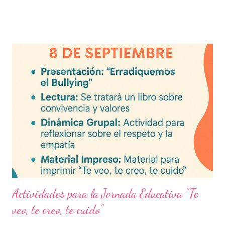
recursos educativos premium alineados a la formación docente
actual. Contenido del artículo: Beneficios de estos exámenes
Asignaturas incluidas Descargar exámenes en PDF Preguntas
frecuentes Beneficios de utilizar estos exámenes trimestrales
Evaluaciones alineadas al programa oficial. Formato optimizado
para impresión o uso en plataformas educativas. Reactivos que
fortalecen la comprensión y el pensamiento crítico. Ideal para
formación docente y evaluación diagnóstica. Material
descargable PDF editable. Estos exámenes también pueden
integrarse en herramientas digitales pa...
Actividades para la Jornada Educativa "Te
veo, te creo, te cuido"