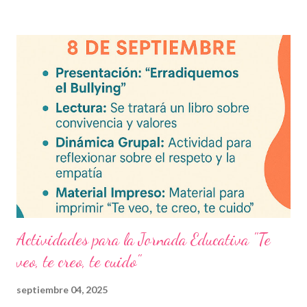
actual. Contenido del artículo: Beneficios de estos exámenes
Asignaturas incluidas Descargar exámenes en PDF Preguntas
frecuentes Beneficios de utilizar estos exámenes trimestrales
Evaluaciones alineadas al programa oficial. Formato optimizado
para impresión o uso en plataformas educativas. Reactivos que
fortalecen la comprensión y el pensamiento crítico. Ideal para
formación docente y evaluación diagnóstica. Material
descargable PDF editable. Estos exámenes también pueden
integrarse en herramientas digitales pa...
Actividades para la Jornada Educativa "Te
veo, te creo, te cuido"
septiembre 04, 2025