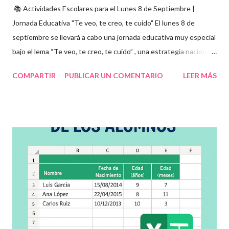
📚 Actividades Escolares para el Lunes 8 de Septiembre |
Jornada Educativa "Te veo, te creo, te cuido" El lunes 8 de
septiembre se llevará a cabo una jornada educativa muy especial
bajo el lema “Te veo, te creo, te cuido” , una estrategia nacional
para fomentar la escuela libre de violencia , prevenir el abuso
COMPARTIR
PUBLICAR UN COMENTARIO
LEER MÁS
infantil , y promover la convivencia escolar armónica . Desde el
aula, esta fecha se convierte en una oportunidad para trabajar
habilidades socioemocionales , desarrollar el respeto por los
demás y fortalecer la relación entre docentes, estudiantes y
familias . Para lograrlo, hemos preparado una serie de
actividades educativas que podrás aplicar fácilmente en tu
grupo, desde preescolar hasta sexto grado de primaria. 🧠
Objetivos clave de la jornada Promover entornos seguros y
afectivos dentro de la comunidad escolar Sensibilizar sobre el
maltrato, acoso escolar y abuso infantil Desarrollar habilidades
como la empatía, la comunicación y el autocuidado Aplicar ...