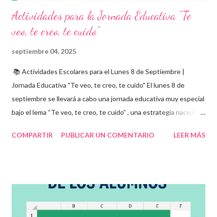
Actividades para la Jornada Educativa "Te
veo, te creo, te cuido"
septiembre 04, 2025
📚 Actividades Escolares para el Lunes 8 de Septiembre |
Jornada Educativa "Te veo, te creo, te cuido" El lunes 8 de
septiembre se llevará a cabo una jornada educativa muy especial
bajo el lema “Te veo, te creo, te cuido” , una estrategia nacional
para fomentar la escuela libre de violencia , prevenir el abuso
COMPARTIR
PUBLICAR UN COMENTARIO
LEER MÁS
infantil , y promover la convivencia escolar armónica . Desde el
aula, esta fecha se convierte en una oportunidad para trabajar
habilidades socioemocionales , desarrollar el respeto por los
demás y fortalecer la relación entre docentes, estudiantes y
familias . Para lograrlo, hemos preparado una serie de
actividades educativas que podrás aplicar fácilmente en tu