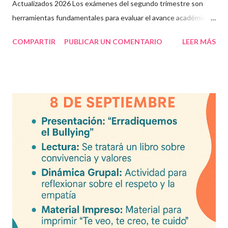
Actualizados 2026 Los exámenes del segundo trimestre son
herramientas fundamentales para evaluar el avance académico
en educación online y presencial. Aquí encontrarás material
COMPARTIR
PUBLICAR UN COMENTARIO
LEER MÁS
descargable en PDF, diseñado para docentes que buscan
recursos educativos premium alineados a la formación docente
actual. Contenido del artículo: Beneficios de estos exámenes
Asignaturas incluidas Descargar exámenes en PDF Preguntas
frecuentes Beneficios de utilizar estos exámenes trimestrales
Evaluaciones alineadas al programa oficial. Formato optimizado
para impresión o uso en plataformas educativas. Reactivos que
fortalecen la comprensión y el pensamiento crítico. Ideal para
formación docente y evaluación diagnóstica. Material
descargable PDF editable. Estos exámenes también pueden
integrarse en herramientas digitales pa...