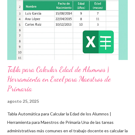
grupo, desde preescolar hasta sexto grado de primaria. 🧠
Objetivos clave de la jornada Promover entornos seguros y
afectivos dentro de la comunidad escolar Sensibilizar sobre el
maltrato, acoso escolar y abuso infantil Desarrollar habilidades
como la empatía, la comunicación y el autocuidado Aplicar ...
Tabla para Calcular Edad de Alumnos |
Herramienta en Excel para Maestros de
Primaria
agosto 25, 2025
Tabla Automática para Calcular la Edad de los Alumnos |
Herramienta para Maestros de Primaria Una de las tareas
administrativas más comunes en el trabajo docente es calcular la