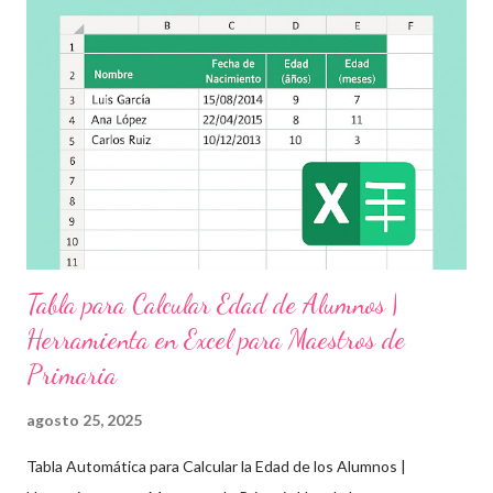
actividades educativas que podrás aplicar fácilmente en tu
grupo, desde preescolar hasta sexto grado de primaria. 🧠
Objetivos clave de la jornada Promover entornos seguros y
afectivos dentro de la comunidad escolar Sensibilizar sobre el
maltrato, acoso escolar y abuso infantil Desarrollar habilidades
como la empatía, la comunicación y el autocuidado Aplicar ...
Tabla para Calcular Edad de Alumnos |
Herramienta en Excel para Maestros de
Primaria
agosto 25, 2025
Tabla Automática para Calcular la Edad de los Alumnos |