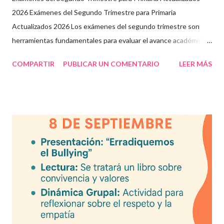
2026 Exámenes del Segundo Trimestre para Primaria
Actualizados 2026 Los exámenes del segundo trimestre son
herramientas fundamentales para evaluar el avance académico
en educación online y presencial. Aquí encontrarás material
COMPARTIR
PUBLICAR UN COMENTARIO
LEER MÁS
descargable en PDF, diseñado para docentes que buscan
recursos educativos premium alineados a la formación docente
actual. Contenido del artículo: Beneficios de estos exámenes
Asignaturas incluidas Descargar exámenes en PDF Preguntas
frecuentes Beneficios de utilizar estos exámenes trimestrales
Evaluaciones alineadas al programa oficial. Formato optimizado
para impresión o uso en plataformas educativas. Reactivos que
fortalecen la comprensión y el pensamiento crítico. Ideal para
formación docente y evaluación diagnóstica. Material
descargable PDF editable. Estos exámenes también pueden
integrarse en herramientas digitales pa...