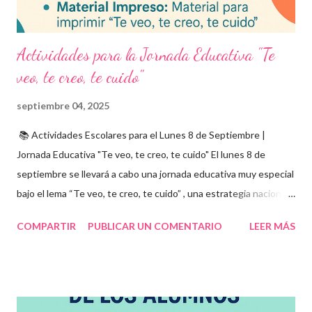
Actividades para la Jornada Educativa "Te
veo, te creo, te cuido"
septiembre 04, 2025
📚 Actividades Escolares para el Lunes 8 de Septiembre |
Jornada Educativa "Te veo, te creo, te cuido" El lunes 8 de
septiembre se llevará a cabo una jornada educativa muy especial
bajo el lema “Te veo, te creo, te cuido” , una estrategia nacional
para fomentar la escuela libre de violencia , prevenir el abuso
COMPARTIR
PUBLICAR UN COMENTARIO
LEER MÁS
infantil , y promover la convivencia escolar armónica . Desde el
aula, esta fecha se convierte en una oportunidad para trabajar
habilidades socioemocionales , desarrollar el respeto por los
demás y fortalecer la relación entre docentes, estudiantes y
familias . Para lograrlo, hemos preparado una serie de