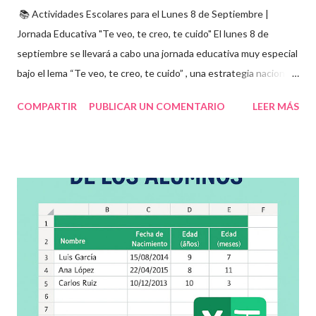
📚 Actividades Escolares para el Lunes 8 de Septiembre |
Jornada Educativa "Te veo, te creo, te cuido" El lunes 8 de
septiembre se llevará a cabo una jornada educativa muy especial
bajo el lema “Te veo, te creo, te cuido” , una estrategia nacional
para fomentar la escuela libre de violencia , prevenir el abuso
COMPARTIR
PUBLICAR UN COMENTARIO
LEER MÁS
infantil , y promover la convivencia escolar armónica . Desde el
aula, esta fecha se convierte en una oportunidad para trabajar
habilidades socioemocionales , desarrollar el respeto por los
demás y fortalecer la relación entre docentes, estudiantes y
familias . Para lograrlo, hemos preparado una serie de
actividades educativas que podrás aplicar fácilmente en tu
grupo, desde preescolar hasta sexto grado de primaria. 🧠
Objetivos clave de la jornada Promover entornos seguros y
afectivos dentro de la comunidad escolar Sensibilizar sobre el
maltrato, acoso escolar y abuso infantil Desarrollar habilidades
como la empatía, la comunicación y el autocuidado Aplicar ...