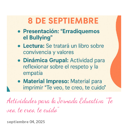
actual. Contenido del artículo: Beneficios de estos exámenes
Asignaturas incluidas Descargar exámenes en PDF Preguntas
frecuentes Beneficios de utilizar estos exámenes trimestrales
Evaluaciones alineadas al programa oficial. Formato optimizado
para impresión o uso en plataformas educativas. Reactivos que
fortalecen la comprensión y el pensamiento crítico. Ideal para
formación docente y evaluación diagnóstica. Material
descargable PDF editable. Estos exámenes también pueden
integrarse en herramientas digitales pa...
Actividades para la Jornada Educativa "Te
veo, te creo, te cuido"
septiembre 04, 2025