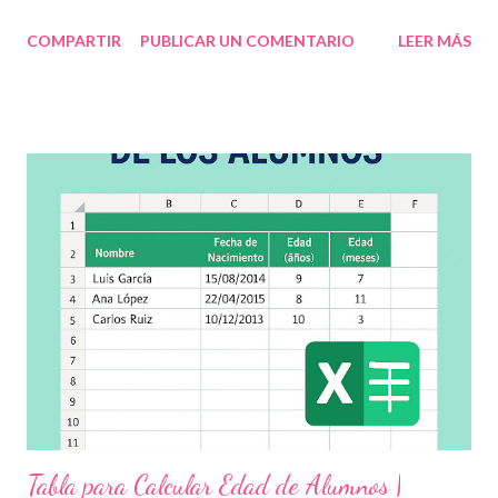
para fomentar la escuela libre de violencia , prevenir el abuso
COMPARTIR
PUBLICAR UN COMENTARIO
LEER MÁS
infantil , y promover la convivencia escolar armónica . Desde el
aula, esta fecha se convierte en una oportunidad para trabajar
habilidades socioemocionales , desarrollar el respeto por los
demás y fortalecer la relación entre docentes, estudiantes y
familias . Para lograrlo, hemos preparado una serie de
actividades educativas que podrás aplicar fácilmente en tu
grupo, desde preescolar hasta sexto grado de primaria. 🧠
Objetivos clave de la jornada Promover entornos seguros y
afectivos dentro de la comunidad escolar Sensibilizar sobre el
maltrato, acoso escolar y abuso infantil Desarrollar habilidades
como la empatía, la comunicación y el autocuidado Aplicar ...
Tabla para Calcular Edad de Alumnos |