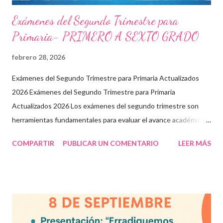
Exámenes del Segundo Trimestre para
Primaria- PRIMERO A SEXTO GRADO
febrero 28, 2026
Exámenes del Segundo Trimestre para Primaria Actualizados
2026 Exámenes del Segundo Trimestre para Primaria
Actualizados 2026 Los exámenes del segundo trimestre son
herramientas fundamentales para evaluar el avance académico
en educación online y presencial. Aquí encontrarás material
COMPARTIR
PUBLICAR UN COMENTARIO
LEER MÁS
descargable en PDF, diseñado para docentes que buscan
recursos educativos premium alineados a la formación docente
actual. Contenido del artículo: Beneficios de estos exámenes
Asignaturas incluidas Descargar exámenes en PDF Preguntas
frecuentes Beneficios de utilizar estos exámenes trimestrales
Evaluaciones alineadas al programa oficial. Formato optimizado