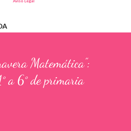
Aviso Legal
DA
mavera Matemática”:
1° a 6° de primaria