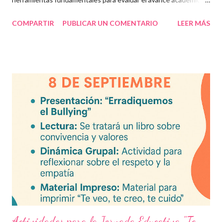
en educación online y presencial. Aquí encontrarás material
COMPARTIR
PUBLICAR UN COMENTARIO
LEER MÁS
descargable en PDF, diseñado para docentes que buscan
recursos educativos premium alineados a la formación docente
actual. Contenido del artículo: Beneficios de estos exámenes
Asignaturas incluidas Descargar exámenes en PDF Preguntas
frecuentes Beneficios de utilizar estos exámenes trimestrales
Evaluaciones alineadas al programa oficial. Formato optimizado
para impresión o uso en plataformas educativas. Reactivos que
fortalecen la comprensión y el pensamiento crítico. Ideal para
formación docente y evaluación diagnóstica. Material
descargable PDF editable. Estos exámenes también pueden
integrarse en herramientas digitales pa...
Actividades para la Jornada Educativa "Te