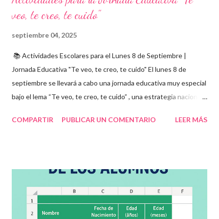
veo, te creo, te cuido"
septiembre 04, 2025
📚 Actividades Escolares para el Lunes 8 de Septiembre |
Jornada Educativa "Te veo, te creo, te cuido" El lunes 8 de
septiembre se llevará a cabo una jornada educativa muy especial
bajo el lema “Te veo, te creo, te cuido” , una estrategia nacional
para fomentar la escuela libre de violencia , prevenir el abuso
COMPARTIR
PUBLICAR UN COMENTARIO
LEER MÁS
infantil , y promover la convivencia escolar armónica . Desde el
aula, esta fecha se convierte en una oportunidad para trabajar
habilidades socioemocionales , desarrollar el respeto por los
demás y fortalecer la relación entre docentes, estudiantes y
familias . Para lograrlo, hemos preparado una serie de
actividades educativas que podrás aplicar fácilmente en tu
grupo, desde preescolar hasta sexto grado de primaria. 🧠