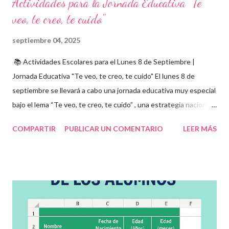
Actividades para la Jornada Educativa "Te
veo, te creo, te cuido"
septiembre 04, 2025
📚 Actividades Escolares para el Lunes 8 de Septiembre |
Jornada Educativa "Te veo, te creo, te cuido" El lunes 8 de
septiembre se llevará a cabo una jornada educativa muy especial
bajo el lema “Te veo, te creo, te cuido” , una estrategia nacional
para fomentar la escuela libre de violencia , prevenir el abuso
COMPARTIR
PUBLICAR UN COMENTARIO
LEER MÁS
infantil , y promover la convivencia escolar armónica . Desde el
aula, esta fecha se convierte en una oportunidad para trabajar
habilidades socioemocionales , desarrollar el respeto por los
demás y fortalecer la relación entre docentes, estudiantes y
familias . Para lograrlo, hemos preparado una serie de
actividades educativas que podrás aplicar fácilmente en tu
grupo, desde preescolar hasta sexto grado de primaria. 🧠