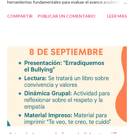
herramientas fundamentales para evaluar el avance académico
en educación online y presencial. Aquí encontrarás material
COMPARTIR
PUBLICAR UN COMENTARIO
LEER MÁS
descargable en PDF, diseñado para docentes que buscan
recursos educativos premium alineados a la formación docente
actual. Contenido del artículo: Beneficios de estos exámenes
Asignaturas incluidas Descargar exámenes en PDF Preguntas
frecuentes Beneficios de utilizar estos exámenes trimestrales
Evaluaciones alineadas al programa oficial. Formato optimizado
para impresión o uso en plataformas educativas. Reactivos que
fortalecen la comprensión y el pensamiento crítico. Ideal para
formación docente y evaluación diagnóstica. Material
descargable PDF editable. Estos exámenes también pueden
integrarse en herramientas digitales pa...