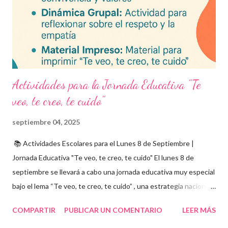
descargable PDF editable. Estos exámenes también pueden
integrarse en herramientas digitales pa...
Actividades para la Jornada Educativa "Te
veo, te creo, te cuido"
septiembre 04, 2025
📚 Actividades Escolares para el Lunes 8 de Septiembre |
Jornada Educativa "Te veo, te creo, te cuido" El lunes 8 de
septiembre se llevará a cabo una jornada educativa muy especial
bajo el lema “Te veo, te creo, te cuido” , una estrategia nacional
para fomentar la escuela libre de violencia , prevenir el abuso
COMPARTIR
PUBLICAR UN COMENTARIO
LEER MÁS
infantil , y promover la convivencia escolar armónica . Desde el