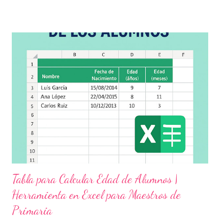
aula, esta fecha se convierte en una oportunidad para trabajar
habilidades socioemocionales , desarrollar el respeto por los
demás y fortalecer la relación entre docentes, estudiantes y
familias . Para lograrlo, hemos preparado una serie de
actividades educativas que podrás aplicar fácilmente en tu
grupo, desde preescolar hasta sexto grado de primaria. 🧠
Objetivos clave de la jornada Promover entornos seguros y
afectivos dentro de la comunidad escolar Sensibilizar sobre el
maltrato, acoso escolar y abuso infantil Desarrollar habilidades
como la empatía, la comunicación y el autocuidado Aplicar ...
Tabla para Calcular Edad de Alumnos |
Herramienta en Excel para Maestros de
Primaria