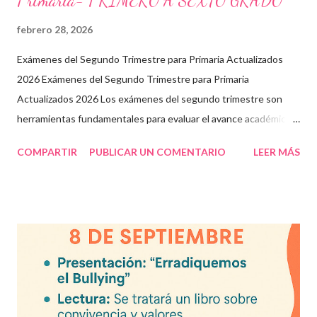
Primaria- PRIMERO A SEXTO GRADO
febrero 28, 2026
Exámenes del Segundo Trimestre para Primaria Actualizados
2026 Exámenes del Segundo Trimestre para Primaria
Actualizados 2026 Los exámenes del segundo trimestre son
herramientas fundamentales para evaluar el avance académico
en educación online y presencial. Aquí encontrarás material
COMPARTIR
PUBLICAR UN COMENTARIO
LEER MÁS
descargable en PDF, diseñado para docentes que buscan
recursos educativos premium alineados a la formación docente
actual. Contenido del artículo: Beneficios de estos exámenes
Asignaturas incluidas Descargar exámenes en PDF Preguntas
frecuentes Beneficios de utilizar estos exámenes trimestrales
Evaluaciones alineadas al programa oficial. Formato optimizado
para impresión o uso en plataformas educativas. Reactivos que
fortalecen la comprensión y el pensamiento crítico. Ideal para
formación docente y evaluación diagnóstica. Material