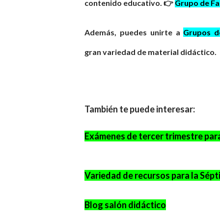
contenido educativo. 👉
Grupo de F
Además, puedes unirte a
Grupos 
gran
variedad
de material didáctico.
También te puede interesar:
Exámenes de tercer trimestre par
Variedad de recursos para la Sépt
Blog salón didáctico