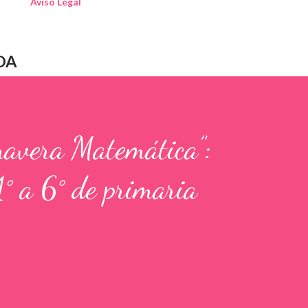
Aviso Legal
DA
mavera Matemática”:
1° a 6° de primaria