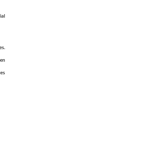
ial
es.
ten
tes