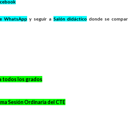
acebook
de WhatsApp
y seguir a
Salón didáctico
donde se compar
a todos los grados
ima Sesión Ordinaria del CTE