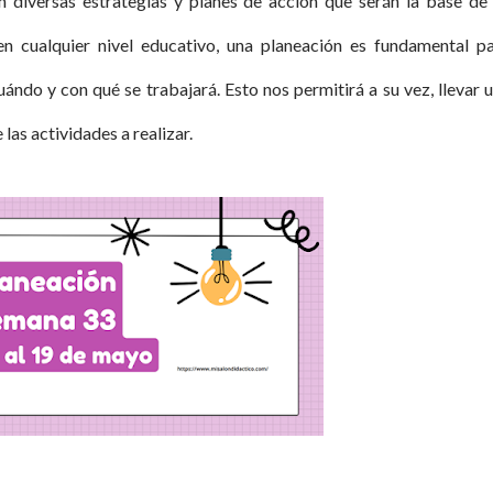
en diversas estrategias y planes de acción que serán la base de
en cualquier nivel educativo, una planeación es fundamental p
ándo y con qué se trabajará. Esto nos permitirá a su vez, llevar 
las actividades a realizar.