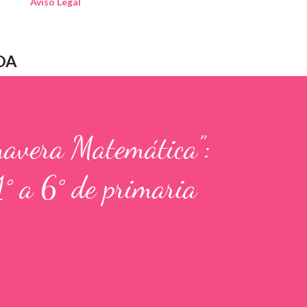
Aviso Legal
DA
mavera Matemática”:
1° a 6° de primaria