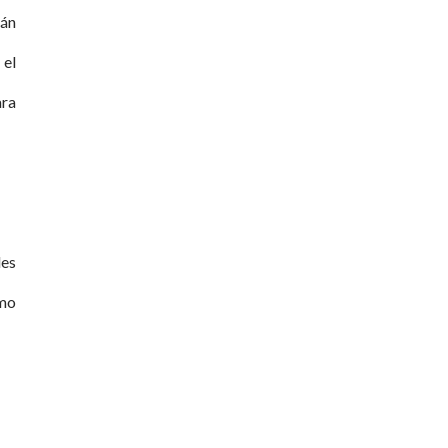
rán
 el
ara
les
omo