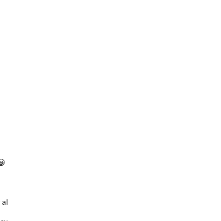
😀
 al