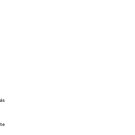
más
te