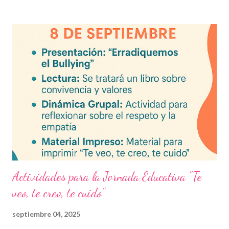
actual. Contenido del artículo: Beneficios de estos exámenes
Asignaturas incluidas Descargar exámenes en PDF Preguntas
frecuentes Beneficios de utilizar estos exámenes trimestrales
Evaluaciones alineadas al programa oficial. Formato optimizado
para impresión o uso en plataformas educativas. Reactivos que
fortalecen la comprensión y el pensamiento crítico. Ideal para
formación docente y evaluación diagnóstica. Material
descargable PDF editable. Estos exámenes también pueden
integrarse en herramientas digitales pa...
Actividades para la Jornada Educativa "Te
veo, te creo, te cuido"
septiembre 04, 2025