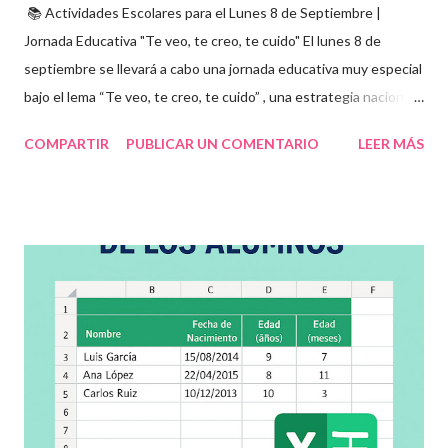
📚 Actividades Escolares para el Lunes 8 de Septiembre |
Jornada Educativa "Te veo, te creo, te cuido" El lunes 8 de
septiembre se llevará a cabo una jornada educativa muy especial
bajo el lema “Te veo, te creo, te cuido” , una estrategia nacional
para fomentar la escuela libre de violencia , prevenir el abuso
COMPARTIR
PUBLICAR UN COMENTARIO
LEER MÁS
infantil , y promover la convivencia escolar armónica . Desde el
aula, esta fecha se convierte en una oportunidad para trabajar
habilidades socioemocionales , desarrollar el respeto por los
demás y fortalecer la relación entre docentes, estudiantes y
familias . Para lograrlo, hemos preparado una serie de
actividades educativas que podrás aplicar fácilmente en tu
grupo, desde preescolar hasta sexto grado de primaria. 🧠
Objetivos clave de la jornada Promover entornos seguros y
afectivos dentro de la comunidad escolar Sensibilizar sobre el
maltrato, acoso escolar y abuso infantil Desarrollar habilidades
como la empatía, la comunicación y el autocuidado Aplicar ...