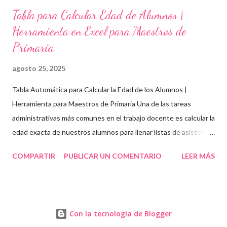
Tabla para Calcular Edad de Alumnos |
Herramienta en Excel para Maestros de
Primaria
agosto 25, 2025
Tabla Automática para Calcular la Edad de los Alumnos |
Herramienta para Maestros de Primaria Una de las tareas
administrativas más comunes en el trabajo docente es calcular la
edad exacta de nuestros alumnos para llenar listas de asistencia
, boletas , expedientes escolares o formatos oficiales . Para
COMPARTIR
PUBLICAR UN COMENTARIO
LEER MÁS
ayudarte con esta tarea, te compartimos una tabla automática
en Excel para obtener la edad de los estudiantes de forma
rápida, precisa y organizada . Esta herramienta es ideal para
maestros y directivos de educación básica , ya sea que trabajes
Con la tecnología de Blogger
en modalidad presencial o a través de enseñanza a distancia ,