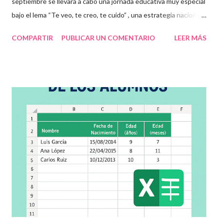
septiembre se llevará a cabo una jornada educativa muy especial
bajo el lema “Te veo, te creo, te cuido” , una estrategia nacional
para fomentar la escuela libre de violencia , prevenir el abuso
COMPARTIR
PUBLICAR UN COMENTARIO
LEER MÁS
infantil , y promover la convivencia escolar armónica . Desde el
aula, esta fecha se convierte en una oportunidad para trabajar
habilidades socioemocionales , desarrollar el respeto por los
demás y fortalecer la relación entre docentes, estudiantes y
familias . Para lograrlo, hemos preparado una serie de
actividades educativas que podrás aplicar fácilmente en tu
grupo, desde preescolar hasta sexto grado de primaria. 🧠
Objetivos clave de la jornada Promover entornos seguros y
afectivos dentro de la comunidad escolar Sensibilizar sobre el
maltrato, acoso escolar y abuso infantil Desarrollar habilidades
como la empatía, la comunicación y el autocuidado Aplicar ...