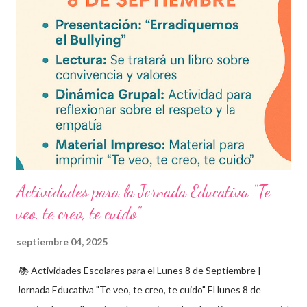
frecuentes Beneficios de utilizar estos exámenes trimestrales
Evaluaciones alineadas al programa oficial. Formato optimizado
para impresión o uso en plataformas educativas. Reactivos que
fortalecen la comprensión y el pensamiento crítico. Ideal para
formación docente y evaluación diagnóstica. Material
descargable PDF editable. Estos exámenes también pueden
integrarse en herramientas digitales pa...
Actividades para la Jornada Educativa "Te
veo, te creo, te cuido"
septiembre 04, 2025
📚 Actividades Escolares para el Lunes 8 de Septiembre |
Jornada Educativa "Te veo, te creo, te cuido" El lunes 8 de