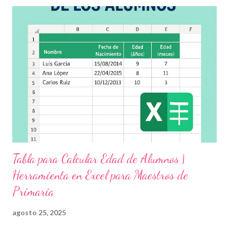
demás y fortalecer la relación entre docentes, estudiantes y
familias . Para lograrlo, hemos preparado una serie de
actividades educativas que podrás aplicar fácilmente en tu
grupo, desde preescolar hasta sexto grado de primaria. 🧠
Objetivos clave de la jornada Promover entornos seguros y
afectivos dentro de la comunidad escolar Sensibilizar sobre el
maltrato, acoso escolar y abuso infantil Desarrollar habilidades
como la empatía, la comunicación y el autocuidado Aplicar ...
Tabla para Calcular Edad de Alumnos |
Herramienta en Excel para Maestros de
Primaria
agosto 25, 2025