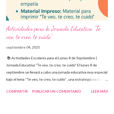
integrarse en herramientas digitales pa...
Actividades para la Jornada Educativa "Te
veo, te creo, te cuido"
septiembre 04, 2025
📚 Actividades Escolares para el Lunes 8 de Septiembre |
Jornada Educativa "Te veo, te creo, te cuido" El lunes 8 de
septiembre se llevará a cabo una jornada educativa muy especial
bajo el lema “Te veo, te creo, te cuido” , una estrategia nacional
para fomentar la escuela libre de violencia , prevenir el abuso
COMPARTIR
PUBLICAR UN COMENTARIO
LEER MÁS
infantil , y promover la convivencia escolar armónica . Desde el
aula, esta fecha se convierte en una oportunidad para trabajar
habilidades socioemocionales , desarrollar el respeto por los