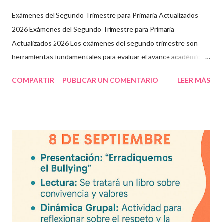
Exámenes del Segundo Trimestre para Primaria Actualizados
2026 Exámenes del Segundo Trimestre para Primaria
Actualizados 2026 Los exámenes del segundo trimestre son
herramientas fundamentales para evaluar el avance académico
en educación online y presencial. Aquí encontrarás material
COMPARTIR
PUBLICAR UN COMENTARIO
LEER MÁS
descargable en PDF, diseñado para docentes que buscan
recursos educativos premium alineados a la formación docente
actual. Contenido del artículo: Beneficios de estos exámenes
Asignaturas incluidas Descargar exámenes en PDF Preguntas
frecuentes Beneficios de utilizar estos exámenes trimestrales
Evaluaciones alineadas al programa oficial. Formato optimizado
para impresión o uso en plataformas educativas. Reactivos que
fortalecen la comprensión y el pensamiento crítico. Ideal para
formación docente y evaluación diagnóstica. Material
descargable PDF editable. Estos exámenes también pueden