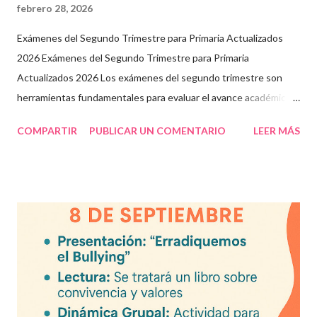
febrero 28, 2026
Exámenes del Segundo Trimestre para Primaria Actualizados
2026 Exámenes del Segundo Trimestre para Primaria
Actualizados 2026 Los exámenes del segundo trimestre son
herramientas fundamentales para evaluar el avance académico
en educación online y presencial. Aquí encontrarás material
COMPARTIR
PUBLICAR UN COMENTARIO
LEER MÁS
descargable en PDF, diseñado para docentes que buscan
recursos educativos premium alineados a la formación docente
actual. Contenido del artículo: Beneficios de estos exámenes
Asignaturas incluidas Descargar exámenes en PDF Preguntas
frecuentes Beneficios de utilizar estos exámenes trimestrales
Evaluaciones alineadas al programa oficial. Formato optimizado
para impresión o uso en plataformas educativas. Reactivos que
fortalecen la comprensión y el pensamiento crítico. Ideal para
formación docente y evaluación diagnóstica. Material
descargable PDF editable. Estos exámenes también pueden