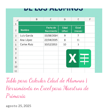
demás y fortalecer la relación entre docentes, estudiantes y
familias . Para lograrlo, hemos preparado una serie de
actividades educativas que podrás aplicar fácilmente en tu
grupo, desde preescolar hasta sexto grado de primaria. 🧠
Objetivos clave de la jornada Promover entornos seguros y
afectivos dentro de la comunidad escolar Sensibilizar sobre el
maltrato, acoso escolar y abuso infantil Desarrollar habilidades
como la empatía, la comunicación y el autocuidado Aplicar ...
Tabla para Calcular Edad de Alumnos |
Herramienta en Excel para Maestros de
Primaria
agosto 25, 2025