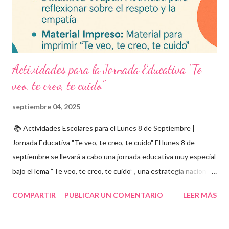
integrarse en herramientas digitales pa...
Actividades para la Jornada Educativa "Te
veo, te creo, te cuido"
septiembre 04, 2025
📚 Actividades Escolares para el Lunes 8 de Septiembre |
Jornada Educativa "Te veo, te creo, te cuido" El lunes 8 de
septiembre se llevará a cabo una jornada educativa muy especial
bajo el lema “Te veo, te creo, te cuido” , una estrategia nacional
para fomentar la escuela libre de violencia , prevenir el abuso
COMPARTIR
PUBLICAR UN COMENTARIO
LEER MÁS
infantil , y promover la convivencia escolar armónica . Desde el
aula, esta fecha se convierte en una oportunidad para trabajar
habilidades socioemocionales , desarrollar el respeto por los