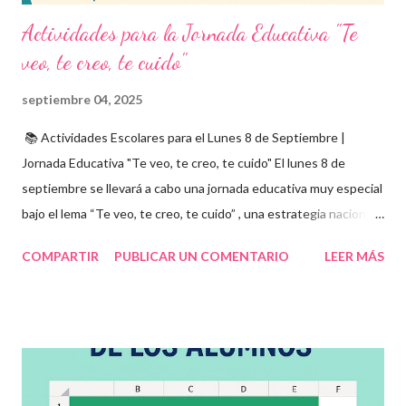
Actividades para la Jornada Educativa "Te
veo, te creo, te cuido"
septiembre 04, 2025
📚 Actividades Escolares para el Lunes 8 de Septiembre |
Jornada Educativa "Te veo, te creo, te cuido" El lunes 8 de
septiembre se llevará a cabo una jornada educativa muy especial
bajo el lema “Te veo, te creo, te cuido” , una estrategia nacional
para fomentar la escuela libre de violencia , prevenir el abuso
COMPARTIR
PUBLICAR UN COMENTARIO
LEER MÁS
infantil , y promover la convivencia escolar armónica . Desde el
aula, esta fecha se convierte en una oportunidad para trabajar
habilidades socioemocionales , desarrollar el respeto por los
demás y fortalecer la relación entre docentes, estudiantes y
familias . Para lograrlo, hemos preparado una serie de
actividades educativas que podrás aplicar fácilmente en tu