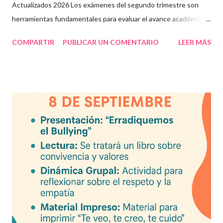
Actualizados 2026 Los exámenes del segundo trimestre son
herramientas fundamentales para evaluar el avance académico
en educación online y presencial. Aquí encontrarás material
COMPARTIR
PUBLICAR UN COMENTARIO
LEER MÁS
descargable en PDF, diseñado para docentes que buscan
recursos educativos premium alineados a la formación docente
actual. Contenido del artículo: Beneficios de estos exámenes
Asignaturas incluidas Descargar exámenes en PDF Preguntas
frecuentes Beneficios de utilizar estos exámenes trimestrales
Evaluaciones alineadas al programa oficial. Formato optimizado
para impresión o uso en plataformas educativas. Reactivos que
fortalecen la comprensión y el pensamiento crítico. Ideal para
formación docente y evaluación diagnóstica. Material
descargable PDF editable. Estos exámenes también pueden
integrarse en herramientas digitales pa...