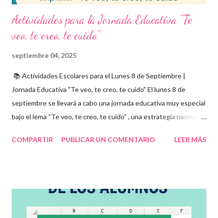
Actividades para la Jornada Educativa "Te
veo, te creo, te cuido"
septiembre 04, 2025
📚 Actividades Escolares para el Lunes 8 de Septiembre |
Jornada Educativa "Te veo, te creo, te cuido" El lunes 8 de
septiembre se llevará a cabo una jornada educativa muy especial
bajo el lema “Te veo, te creo, te cuido” , una estrategia nacional
para fomentar la escuela libre de violencia , prevenir el abuso
COMPARTIR
PUBLICAR UN COMENTARIO
LEER MÁS
infantil , y promover la convivencia escolar armónica . Desde el
aula, esta fecha se convierte en una oportunidad para trabajar
habilidades socioemocionales , desarrollar el respeto por los
demás y fortalecer la relación entre docentes, estudiantes y
familias . Para lograrlo, hemos preparado una serie de
actividades educativas que podrás aplicar fácilmente en tu