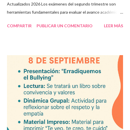
Actualizados 2026 Los exámenes del segundo trimestre son
herramientas fundamentales para evaluar el avance académico
en educación online y presencial. Aquí encontrarás material
COMPARTIR
PUBLICAR UN COMENTARIO
LEER MÁS
descargable en PDF, diseñado para docentes que buscan
recursos educativos premium alineados a la formación docente
actual. Contenido del artículo: Beneficios de estos exámenes
Asignaturas incluidas Descargar exámenes en PDF Preguntas
frecuentes Beneficios de utilizar estos exámenes trimestrales
Evaluaciones alineadas al programa oficial. Formato optimizado
para impresión o uso en plataformas educativas. Reactivos que
fortalecen la comprensión y el pensamiento crítico. Ideal para
formación docente y evaluación diagnóstica. Material
descargable PDF editable. Estos exámenes también pueden
integrarse en herramientas digitales pa...