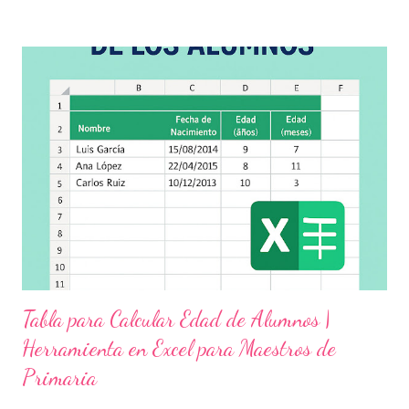
habilidades socioemocionales , desarrollar el respeto por los
demás y fortalecer la relación entre docentes, estudiantes y
familias . Para lograrlo, hemos preparado una serie de
actividades educativas que podrás aplicar fácilmente en tu
grupo, desde preescolar hasta sexto grado de primaria. 🧠
Objetivos clave de la jornada Promover entornos seguros y
afectivos dentro de la comunidad escolar Sensibilizar sobre el
maltrato, acoso escolar y abuso infantil Desarrollar habilidades
como la empatía, la comunicación y el autocuidado Aplicar ...
Tabla para Calcular Edad de Alumnos |
Herramienta en Excel para Maestros de
Primaria