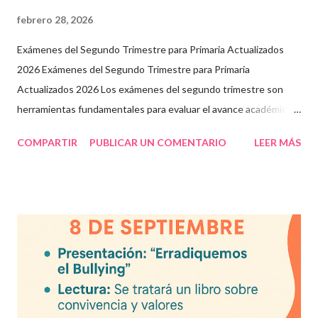
febrero 28, 2026
Exámenes del Segundo Trimestre para Primaria Actualizados
2026 Exámenes del Segundo Trimestre para Primaria
Actualizados 2026 Los exámenes del segundo trimestre son
herramientas fundamentales para evaluar el avance académico
en educación online y presencial. Aquí encontrarás material
COMPARTIR
PUBLICAR UN COMENTARIO
LEER MÁS
descargable en PDF, diseñado para docentes que buscan
recursos educativos premium alineados a la formación docente
actual. Contenido del artículo: Beneficios de estos exámenes
Asignaturas incluidas Descargar exámenes en PDF Preguntas
frecuentes Beneficios de utilizar estos exámenes trimestrales
Evaluaciones alineadas al programa oficial. Formato optimizado
para impresión o uso en plataformas educativas. Reactivos que
fortalecen la comprensión y el pensamiento crítico. Ideal para
formación docente y evaluación diagnóstica. Material