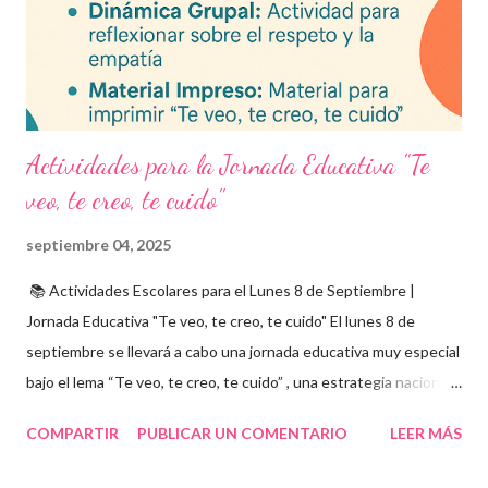
descargable PDF editable. Estos exámenes también pueden
integrarse en herramientas digitales pa...
Actividades para la Jornada Educativa "Te
veo, te creo, te cuido"
septiembre 04, 2025
📚 Actividades Escolares para el Lunes 8 de Septiembre |
Jornada Educativa "Te veo, te creo, te cuido" El lunes 8 de
septiembre se llevará a cabo una jornada educativa muy especial
bajo el lema “Te veo, te creo, te cuido” , una estrategia nacional
para fomentar la escuela libre de violencia , prevenir el abuso
COMPARTIR
PUBLICAR UN COMENTARIO
LEER MÁS
infantil , y promover la convivencia escolar armónica . Desde el
aula, esta fecha se convierte en una oportunidad para trabajar