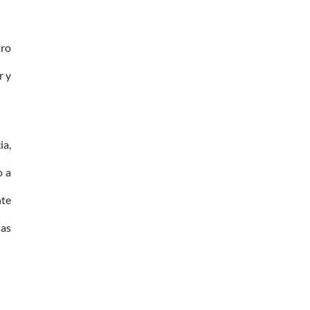
tro
r y
ia,
o a
nte
las