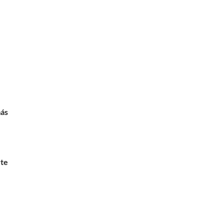
más
te