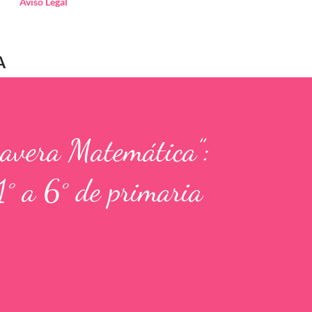
Aviso Legal
A
mavera Matemática”:
1° a 6° de primaria