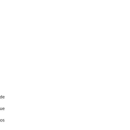
 de
que
mos