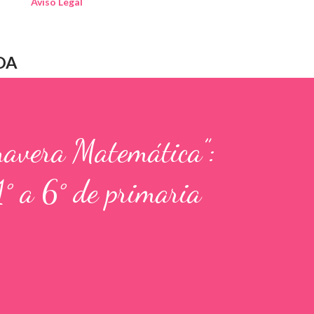
Aviso Legal
DA
mavera Matemática”:
1° a 6° de primaria