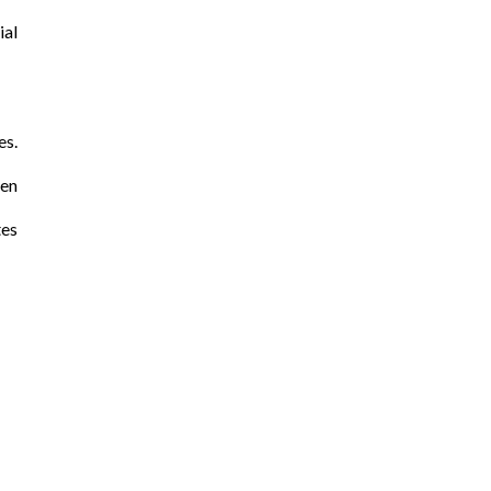
ial
es.
ten
tes