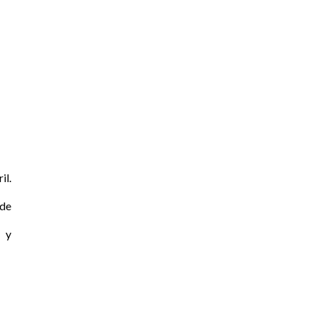
il.
 de
s y