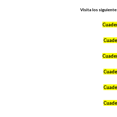
Visita los siguient
Cuader
Cuader
Cuader
Cuader
Cuader
Cuader