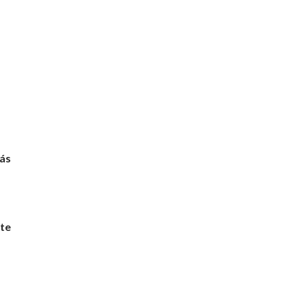
más
te