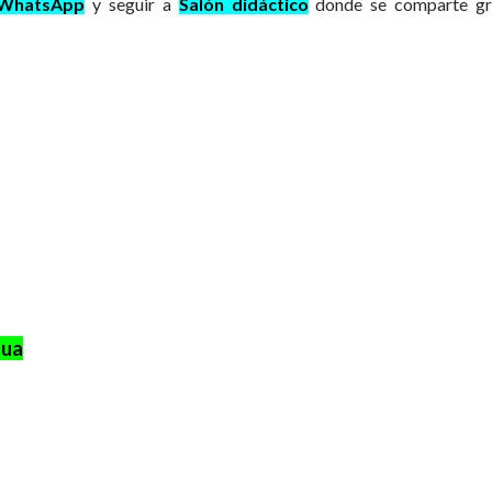
 WhatsApp
y
seguir a
Salón didáctico
donde se comparte gr
gua