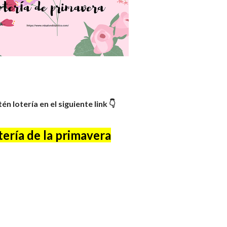
tén lotería en el siguiente link
👇
otería de la primavera