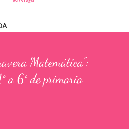
Aviso Legal
DA
mavera Matemática”:
1° a 6° de primaria