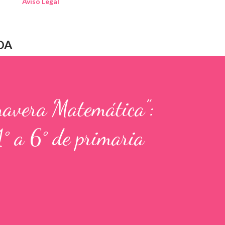
Aviso Legal
DA
mavera Matemática”:
1° a 6° de primaria