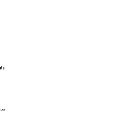
más
te