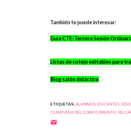
También te puede interesar:
Guía CTE: Tercera Sesión Ordinari
Listas de cotejo editables para tr
Blog salón didáctico
ETIQUETAS:
ALUMNOS
DOCENTES
EDU
OLIMPIADA DEL CONOCIMIENTO
RECU