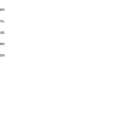
 en
os,
las
 en
con