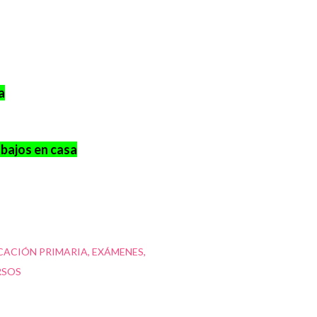
a
abajos en casa
CACIÓN PRIMARIA
EXÁMENES
RSOS