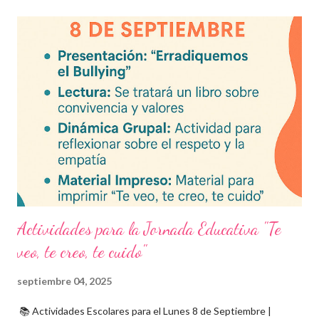
Asignaturas incluidas Descargar exámenes en PDF Preguntas
frecuentes Beneficios de utilizar estos exámenes trimestrales
Evaluaciones alineadas al programa oficial. Formato optimizado
para impresión o uso en plataformas educativas. Reactivos que
fortalecen la comprensión y el pensamiento crítico. Ideal para
formación docente y evaluación diagnóstica. Material
descargable PDF editable. Estos exámenes también pueden
integrarse en herramientas digitales pa...
Actividades para la Jornada Educativa "Te
veo, te creo, te cuido"
septiembre 04, 2025
📚 Actividades Escolares para el Lunes 8 de Septiembre |