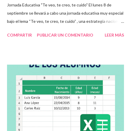
Jornada Educativa "Te veo, te creo, te cuido" El lunes 8 de
septiembre se llevará a cabo una jornada educativa muy especial
bajo el lema “Te veo, te creo, te cuido” , una estrategia nacional
para fomentar la escuela libre de violencia , prevenir el abuso
COMPARTIR
PUBLICAR UN COMENTARIO
LEER MÁS
infantil , y promover la convivencia escolar armónica . Desde el
aula, esta fecha se convierte en una oportunidad para trabajar
habilidades socioemocionales , desarrollar el respeto por los
demás y fortalecer la relación entre docentes, estudiantes y
familias . Para lograrlo, hemos preparado una serie de
actividades educativas que podrás aplicar fácilmente en tu
grupo, desde preescolar hasta sexto grado de primaria. 🧠
Objetivos clave de la jornada Promover entornos seguros y
afectivos dentro de la comunidad escolar Sensibilizar sobre el
maltrato, acoso escolar y abuso infantil Desarrollar habilidades
como la empatía, la comunicación y el autocuidado Aplicar ...