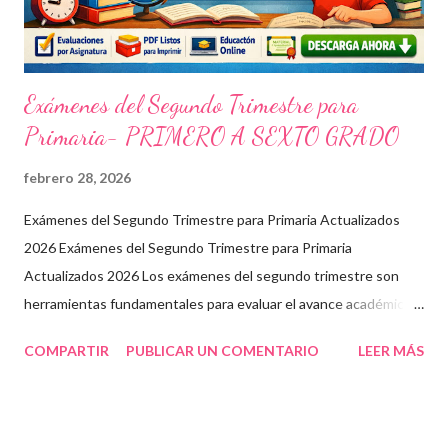
Exámenes del Segundo Trimestre para
Primaria- PRIMERO A SEXTO GRADO
febrero 28, 2026
Exámenes del Segundo Trimestre para Primaria Actualizados
2026 Exámenes del Segundo Trimestre para Primaria
Actualizados 2026 Los exámenes del segundo trimestre son
herramientas fundamentales para evaluar el avance académico
en educación online y presencial. Aquí encontrarás material
COMPARTIR
PUBLICAR UN COMENTARIO
LEER MÁS
descargable en PDF, diseñado para docentes que buscan
recursos educativos premium alineados a la formación docente
actual. Contenido del artículo: Beneficios de estos exámenes
Asignaturas incluidas Descargar exámenes en PDF Preguntas