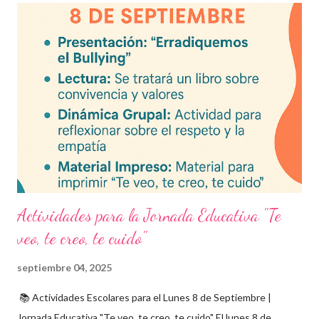
frecuentes Beneficios de utilizar estos exámenes trimestrales
Evaluaciones alineadas al programa oficial. Formato optimizado
para impresión o uso en plataformas educativas. Reactivos que
fortalecen la comprensión y el pensamiento crítico. Ideal para
formación docente y evaluación diagnóstica. Material
descargable PDF editable. Estos exámenes también pueden
integrarse en herramientas digitales pa...
Actividades para la Jornada Educativa "Te
veo, te creo, te cuido"
septiembre 04, 2025
📚 Actividades Escolares para el Lunes 8 de Septiembre |
Jornada Educativa "Te veo, te creo, te cuido" El lunes 8 de