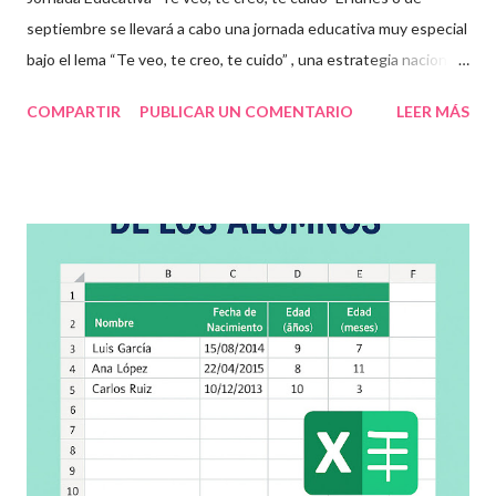
septiembre se llevará a cabo una jornada educativa muy especial
bajo el lema “Te veo, te creo, te cuido” , una estrategia nacional
para fomentar la escuela libre de violencia , prevenir el abuso
COMPARTIR
PUBLICAR UN COMENTARIO
LEER MÁS
infantil , y promover la convivencia escolar armónica . Desde el
aula, esta fecha se convierte en una oportunidad para trabajar
habilidades socioemocionales , desarrollar el respeto por los
demás y fortalecer la relación entre docentes, estudiantes y
familias . Para lograrlo, hemos preparado una serie de
actividades educativas que podrás aplicar fácilmente en tu
grupo, desde preescolar hasta sexto grado de primaria. 🧠
Objetivos clave de la jornada Promover entornos seguros y
afectivos dentro de la comunidad escolar Sensibilizar sobre el
maltrato, acoso escolar y abuso infantil Desarrollar habilidades
como la empatía, la comunicación y el autocuidado Aplicar ...