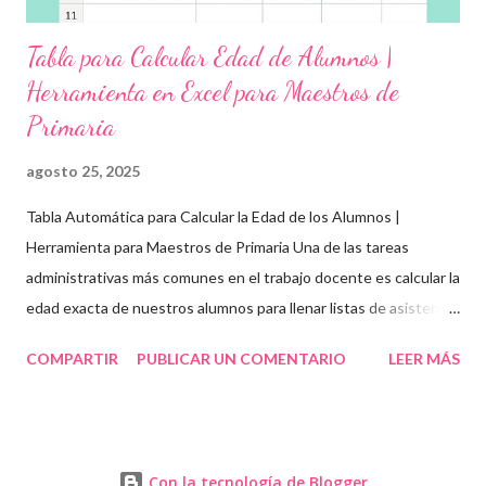
Tabla para Calcular Edad de Alumnos |
Herramienta en Excel para Maestros de
Primaria
agosto 25, 2025
Tabla Automática para Calcular la Edad de los Alumnos |
Herramienta para Maestros de Primaria Una de las tareas
administrativas más comunes en el trabajo docente es calcular la
edad exacta de nuestros alumnos para llenar listas de asistencia
, boletas , expedientes escolares o formatos oficiales . Para
COMPARTIR
PUBLICAR UN COMENTARIO
LEER MÁS
ayudarte con esta tarea, te compartimos una tabla automática
en Excel para obtener la edad de los estudiantes de forma
rápida, precisa y organizada . Esta herramienta es ideal para
maestros y directivos de educación básica , ya sea que trabajes
Con la tecnología de Blogger