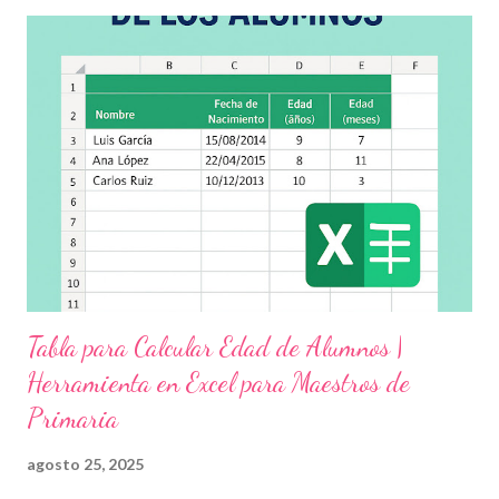
demás y fortalecer la relación entre docentes, estudiantes y
familias . Para lograrlo, hemos preparado una serie de
actividades educativas que podrás aplicar fácilmente en tu
grupo, desde preescolar hasta sexto grado de primaria. 🧠
Objetivos clave de la jornada Promover entornos seguros y
afectivos dentro de la comunidad escolar Sensibilizar sobre el
maltrato, acoso escolar y abuso infantil Desarrollar habilidades
como la empatía, la comunicación y el autocuidado Aplicar ...
Tabla para Calcular Edad de Alumnos |
Herramienta en Excel para Maestros de
Primaria
agosto 25, 2025