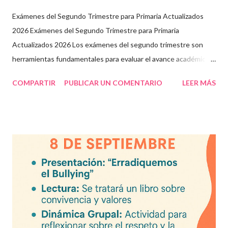
Exámenes del Segundo Trimestre para Primaria Actualizados
2026 Exámenes del Segundo Trimestre para Primaria
Actualizados 2026 Los exámenes del segundo trimestre son
herramientas fundamentales para evaluar el avance académico
en educación online y presencial. Aquí encontrarás material
COMPARTIR
PUBLICAR UN COMENTARIO
LEER MÁS
descargable en PDF, diseñado para docentes que buscan
recursos educativos premium alineados a la formación docente
actual. Contenido del artículo: Beneficios de estos exámenes
Asignaturas incluidas Descargar exámenes en PDF Preguntas
frecuentes Beneficios de utilizar estos exámenes trimestrales
Evaluaciones alineadas al programa oficial. Formato optimizado
para impresión o uso en plataformas educativas. Reactivos que
fortalecen la comprensión y el pensamiento crítico. Ideal para
formación docente y evaluación diagnóstica. Material
descargable PDF editable. Estos exámenes también pueden