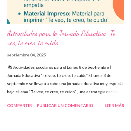
integrarse en herramientas digitales pa...
Actividades para la Jornada Educativa "Te
veo, te creo, te cuido"
septiembre 04, 2025
📚 Actividades Escolares para el Lunes 8 de Septiembre |
Jornada Educativa "Te veo, te creo, te cuido" El lunes 8 de
septiembre se llevará a cabo una jornada educativa muy especial
bajo el lema “Te veo, te creo, te cuido” , una estrategia nacional
para fomentar la escuela libre de violencia , prevenir el abuso
COMPARTIR
PUBLICAR UN COMENTARIO
LEER MÁS
infantil , y promover la convivencia escolar armónica . Desde el
aula, esta fecha se convierte en una oportunidad para trabajar
habilidades socioemocionales , desarrollar el respeto por los