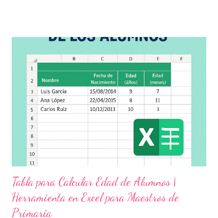
aula, esta fecha se convierte en una oportunidad para trabajar
habilidades socioemocionales , desarrollar el respeto por los
demás y fortalecer la relación entre docentes, estudiantes y
familias . Para lograrlo, hemos preparado una serie de
actividades educativas que podrás aplicar fácilmente en tu
grupo, desde preescolar hasta sexto grado de primaria. 🧠
Objetivos clave de la jornada Promover entornos seguros y
afectivos dentro de la comunidad escolar Sensibilizar sobre el
maltrato, acoso escolar y abuso infantil Desarrollar habilidades
como la empatía, la comunicación y el autocuidado Aplicar ...
Tabla para Calcular Edad de Alumnos |
Herramienta en Excel para Maestros de
Primaria