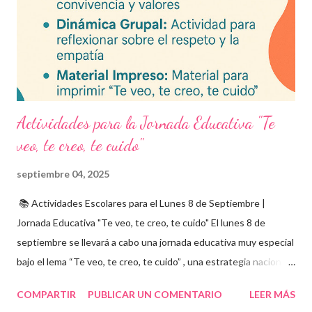
formación docente y evaluación diagnóstica. Material
descargable PDF editable. Estos exámenes también pueden
integrarse en herramientas digitales pa...
Actividades para la Jornada Educativa "Te
veo, te creo, te cuido"
septiembre 04, 2025
📚 Actividades Escolares para el Lunes 8 de Septiembre |
Jornada Educativa "Te veo, te creo, te cuido" El lunes 8 de
septiembre se llevará a cabo una jornada educativa muy especial
bajo el lema “Te veo, te creo, te cuido” , una estrategia nacional
para fomentar la escuela libre de violencia , prevenir el abuso
COMPARTIR
PUBLICAR UN COMENTARIO
LEER MÁS
infantil , y promover la convivencia escolar armónica . Desde el