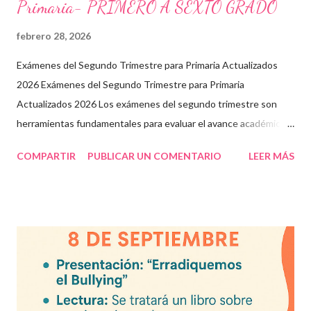
o
Primaria- PRIMERO A SEXTO GRADO
febrero 28, 2026
Exámenes del Segundo Trimestre para Primaria Actualizados
2026 Exámenes del Segundo Trimestre para Primaria
Actualizados 2026 Los exámenes del segundo trimestre son
herramientas fundamentales para evaluar el avance académico
en educación online y presencial. Aquí encontrarás material
COMPARTIR
PUBLICAR UN COMENTARIO
LEER MÁS
descargable en PDF, diseñado para docentes que buscan
recursos educativos premium alineados a la formación docente
actual. Contenido del artículo: Beneficios de estos exámenes
Asignaturas incluidas Descargar exámenes en PDF Preguntas
frecuentes Beneficios de utilizar estos exámenes trimestrales
Evaluaciones alineadas al programa oficial. Formato optimizado
para impresión o uso en plataformas educativas. Reactivos que
fortalecen la comprensión y el pensamiento crítico. Ideal para