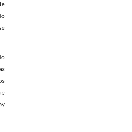
de
lo
se
lo
as
os
ue
ay