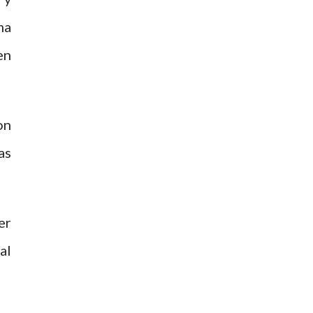
ma
en
on
as
er
al