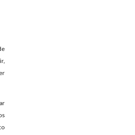
de
r,
er
ar
os
to