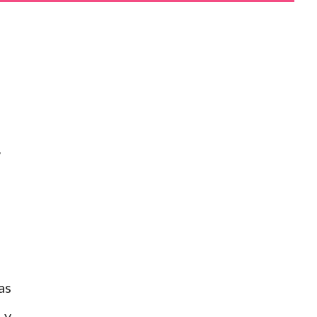
L
as
 y