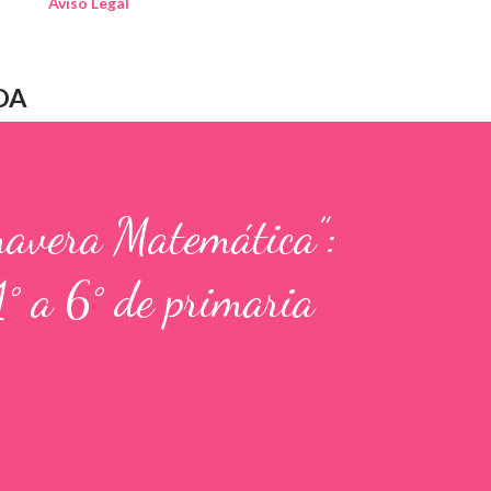
Aviso Legal
DA
mavera Matemática”:
1° a 6° de primaria