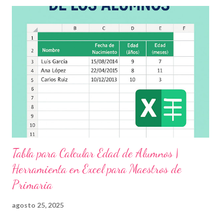
demás y fortalecer la relación entre docentes, estudiantes y
familias . Para lograrlo, hemos preparado una serie de
actividades educativas que podrás aplicar fácilmente en tu
grupo, desde preescolar hasta sexto grado de primaria. 🧠
Objetivos clave de la jornada Promover entornos seguros y
afectivos dentro de la comunidad escolar Sensibilizar sobre el
maltrato, acoso escolar y abuso infantil Desarrollar habilidades
como la empatía, la comunicación y el autocuidado Aplicar ...
Tabla para Calcular Edad de Alumnos |
Herramienta en Excel para Maestros de
Primaria
agosto 25, 2025