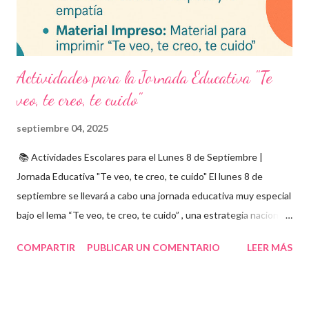
integrarse en herramientas digitales pa...
Actividades para la Jornada Educativa "Te
veo, te creo, te cuido"
septiembre 04, 2025
📚 Actividades Escolares para el Lunes 8 de Septiembre |
Jornada Educativa "Te veo, te creo, te cuido" El lunes 8 de
septiembre se llevará a cabo una jornada educativa muy especial
bajo el lema “Te veo, te creo, te cuido” , una estrategia nacional
para fomentar la escuela libre de violencia , prevenir el abuso
COMPARTIR
PUBLICAR UN COMENTARIO
LEER MÁS
infantil , y promover la convivencia escolar armónica . Desde el
aula, esta fecha se convierte en una oportunidad para trabajar
habilidades socioemocionales , desarrollar el respeto por los