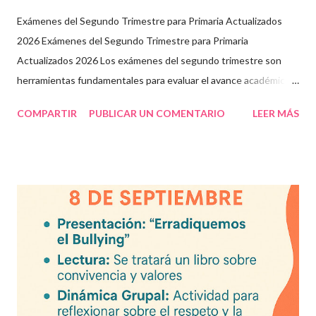
Exámenes del Segundo Trimestre para Primaria Actualizados
2026 Exámenes del Segundo Trimestre para Primaria
Actualizados 2026 Los exámenes del segundo trimestre son
herramientas fundamentales para evaluar el avance académico
en educación online y presencial. Aquí encontrarás material
COMPARTIR
PUBLICAR UN COMENTARIO
LEER MÁS
descargable en PDF, diseñado para docentes que buscan
recursos educativos premium alineados a la formación docente
actual. Contenido del artículo: Beneficios de estos exámenes
Asignaturas incluidas Descargar exámenes en PDF Preguntas
frecuentes Beneficios de utilizar estos exámenes trimestrales
Evaluaciones alineadas al programa oficial. Formato optimizado
para impresión o uso en plataformas educativas. Reactivos que
fortalecen la comprensión y el pensamiento crítico. Ideal para
formación docente y evaluación diagnóstica. Material
descargable PDF editable. Estos exámenes también pueden