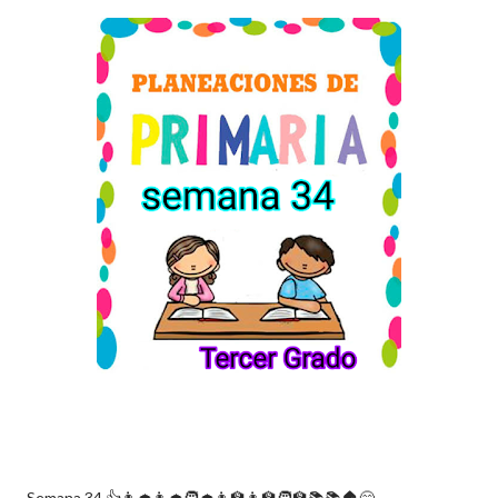
Semana 34 👍👨‍🎓👩‍🎓🧑‍🎓👨‍🏫👩‍🏫🧑‍🏫📚📚🏠😊