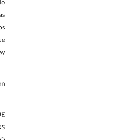
lo
as
os
ue
ay
on
UE
OS
DO