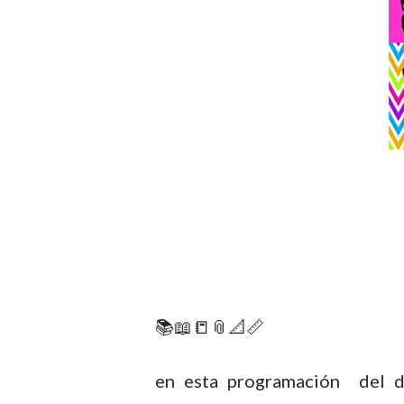
📚📖📒📎📐📏
en esta programación del do