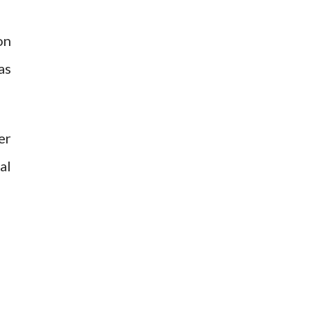
on
as
er
al