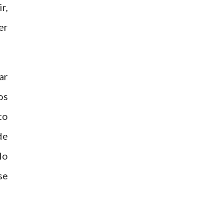
r,
er
ar
os
to
de
lo
se