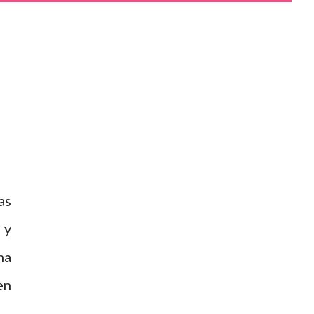
as
 y
ma
en