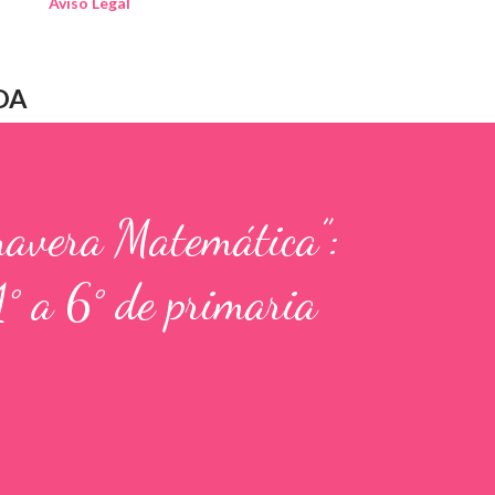
Aviso Legal
DA
mavera Matemática”:
1° a 6° de primaria