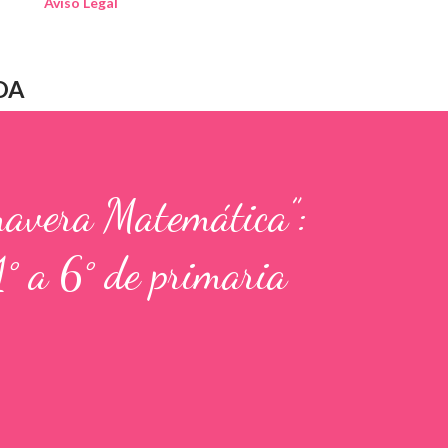
Aviso Legal
DA
mavera Matemática”:
1° a 6° de primaria