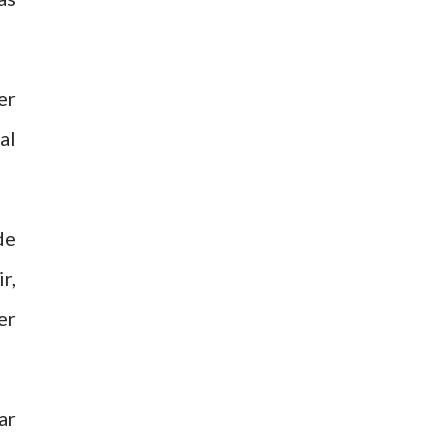
er
al
de
r,
er
ar