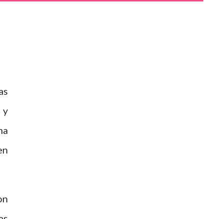
as
 y
ma
en
on
as