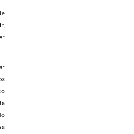
de
r,
er
ar
os
to
de
lo
se