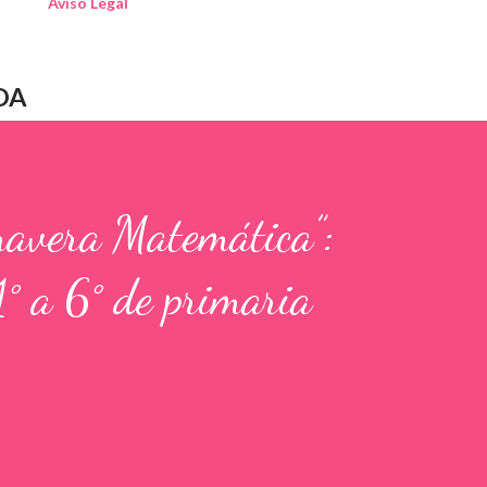
Aviso Legal
DA
mavera Matemática”:
1° a 6° de primaria