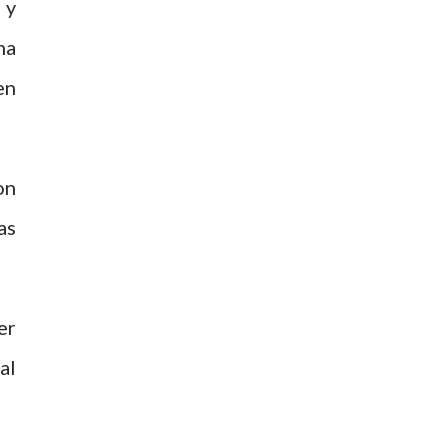
 y
ma
en
on
as
er
al