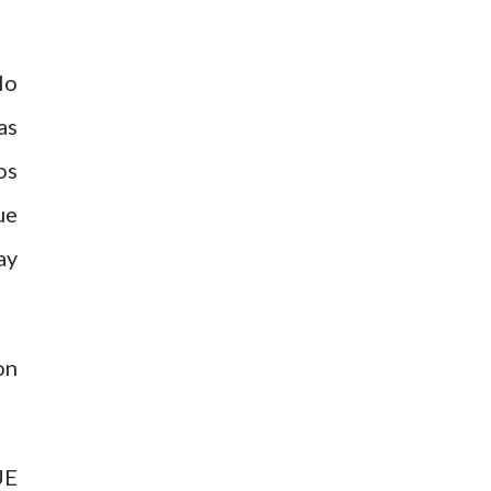
lo
as
os
ue
ay
on
UE