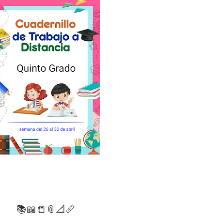
📚📖📒📎📐📏