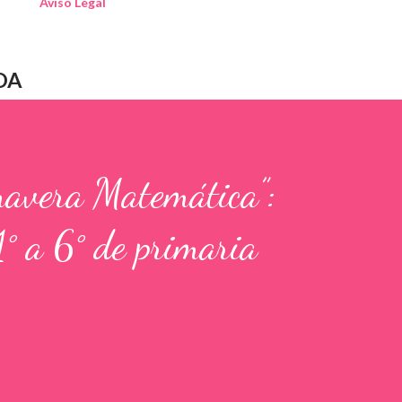
Aviso Legal
DA
mavera Matemática”:
1° a 6° de primaria