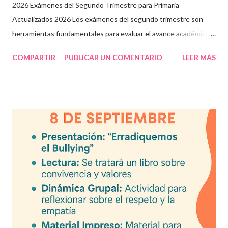
2026 Exámenes del Segundo Trimestre para Primaria
Actualizados 2026 Los exámenes del segundo trimestre son
herramientas fundamentales para evaluar el avance académico
en educación online y presencial. Aquí encontrarás material
COMPARTIR
PUBLICAR UN COMENTARIO
LEER MÁS
descargable en PDF, diseñado para docentes que buscan
recursos educativos premium alineados a la formación docente
actual. Contenido del artículo: Beneficios de estos exámenes
Asignaturas incluidas Descargar exámenes en PDF Preguntas
frecuentes Beneficios de utilizar estos exámenes trimestrales
Evaluaciones alineadas al programa oficial. Formato optimizado
para impresión o uso en plataformas educativas. Reactivos que
fortalecen la comprensión y el pensamiento crítico. Ideal para
formación docente y evaluación diagnóstica. Material
descargable PDF editable. Estos exámenes también pueden
integrarse en herramientas digitales pa...