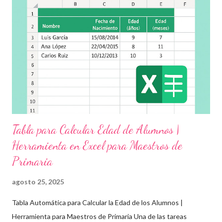
actividades educativas que podrás aplicar fácilmente en tu
grupo, desde preescolar hasta sexto grado de primaria. 🧠
Objetivos clave de la jornada Promover entornos seguros y
afectivos dentro de la comunidad escolar Sensibilizar sobre el
maltrato, acoso escolar y abuso infantil Desarrollar habilidades
como la empatía, la comunicación y el autocuidado Aplicar ...
Tabla para Calcular Edad de Alumnos |
Herramienta en Excel para Maestros de
Primaria
agosto 25, 2025
Tabla Automática para Calcular la Edad de los Alumnos |
Herramienta para Maestros de Primaria Una de las tareas