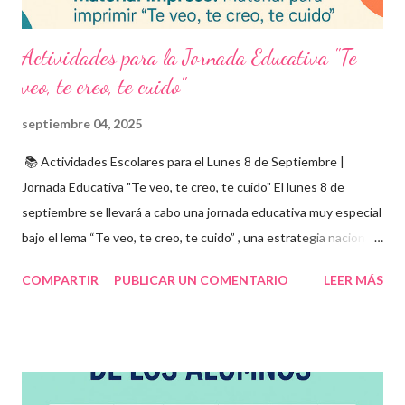
Actividades para la Jornada Educativa "Te
veo, te creo, te cuido"
septiembre 04, 2025
📚 Actividades Escolares para el Lunes 8 de Septiembre |
Jornada Educativa "Te veo, te creo, te cuido" El lunes 8 de
septiembre se llevará a cabo una jornada educativa muy especial
bajo el lema “Te veo, te creo, te cuido” , una estrategia nacional
para fomentar la escuela libre de violencia , prevenir el abuso
COMPARTIR
PUBLICAR UN COMENTARIO
LEER MÁS
infantil , y promover la convivencia escolar armónica . Desde el
aula, esta fecha se convierte en una oportunidad para trabajar
habilidades socioemocionales , desarrollar el respeto por los
demás y fortalecer la relación entre docentes, estudiantes y
familias . Para lograrlo, hemos preparado una serie de