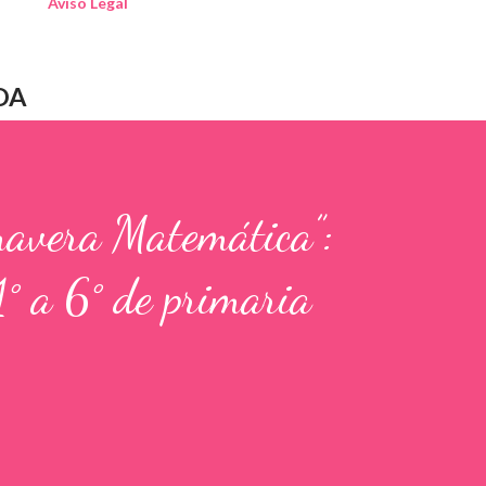
Aviso Legal
DA
mavera Matemática”:
1° a 6° de primaria