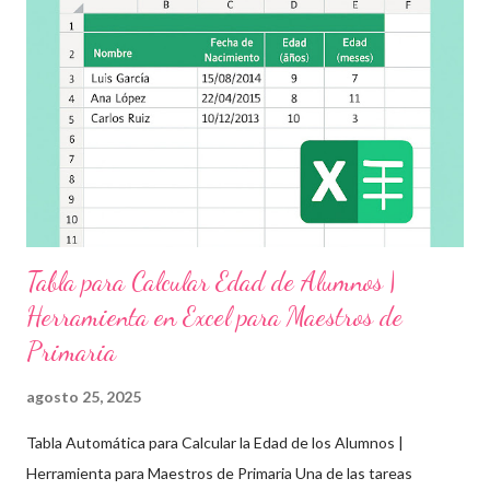
actividades educativas que podrás aplicar fácilmente en tu
grupo, desde preescolar hasta sexto grado de primaria. 🧠
Objetivos clave de la jornada Promover entornos seguros y
afectivos dentro de la comunidad escolar Sensibilizar sobre el
maltrato, acoso escolar y abuso infantil Desarrollar habilidades
como la empatía, la comunicación y el autocuidado Aplicar ...
Tabla para Calcular Edad de Alumnos |
Herramienta en Excel para Maestros de
Primaria
agosto 25, 2025
Tabla Automática para Calcular la Edad de los Alumnos |
Herramienta para Maestros de Primaria Una de las tareas