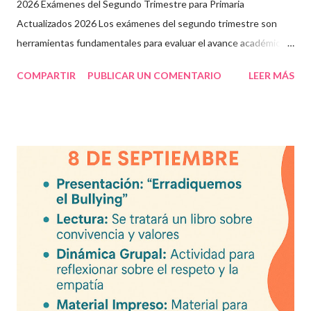
2026 Exámenes del Segundo Trimestre para Primaria
Actualizados 2026 Los exámenes del segundo trimestre son
herramientas fundamentales para evaluar el avance académico
en educación online y presencial. Aquí encontrarás material
COMPARTIR
PUBLICAR UN COMENTARIO
LEER MÁS
descargable en PDF, diseñado para docentes que buscan
recursos educativos premium alineados a la formación docente
actual. Contenido del artículo: Beneficios de estos exámenes
Asignaturas incluidas Descargar exámenes en PDF Preguntas
frecuentes Beneficios de utilizar estos exámenes trimestrales
Evaluaciones alineadas al programa oficial. Formato optimizado
para impresión o uso en plataformas educativas. Reactivos que
fortalecen la comprensión y el pensamiento crítico. Ideal para
formación docente y evaluación diagnóstica. Material
descargable PDF editable. Estos exámenes también pueden
integrarse en herramientas digitales pa...