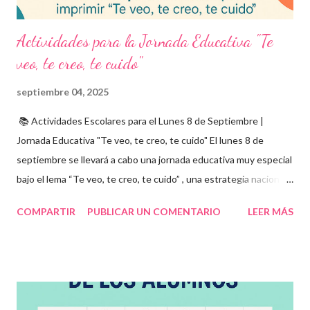
Actividades para la Jornada Educativa "Te
veo, te creo, te cuido"
septiembre 04, 2025
📚 Actividades Escolares para el Lunes 8 de Septiembre |
Jornada Educativa "Te veo, te creo, te cuido" El lunes 8 de
septiembre se llevará a cabo una jornada educativa muy especial
bajo el lema “Te veo, te creo, te cuido” , una estrategia nacional
para fomentar la escuela libre de violencia , prevenir el abuso
COMPARTIR
PUBLICAR UN COMENTARIO
LEER MÁS
infantil , y promover la convivencia escolar armónica . Desde el
aula, esta fecha se convierte en una oportunidad para trabajar
habilidades socioemocionales , desarrollar el respeto por los
demás y fortalecer la relación entre docentes, estudiantes y
familias . Para lograrlo, hemos preparado una serie de